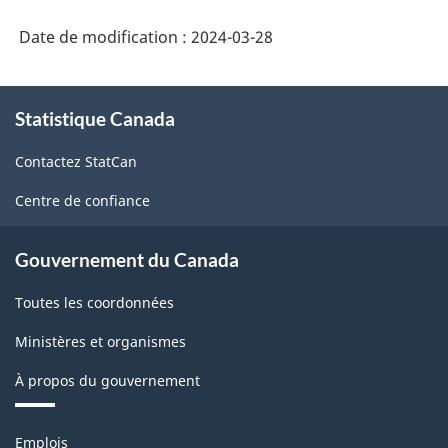
Date de modification :
2024-03-28
À
Statistique Canada
propos
de
Contactez StatCan
ce
site
Centre de confiance
Gouvernement du Canada
Toutes les coordonnées
Ministères et organismes
À propos du gouvernement
Thèmes
Emplois