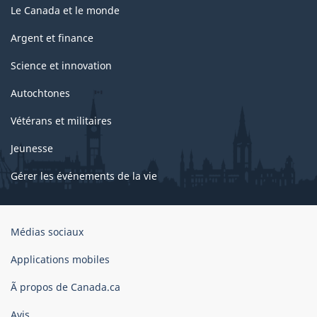
Le Canada et le monde
Argent et finance
Science et innovation
Autochtones
Vétérans et militaires
Jeunesse
Gérer les événements de la vie
Organisation
Médias sociaux
du
gouvernement
Applications mobiles
du
Ã propos de Canada.ca
Canada
Avis