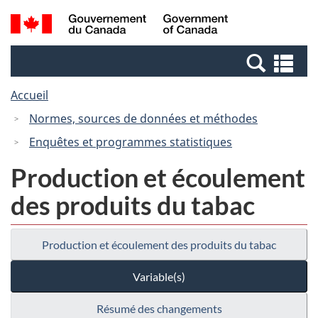
Passer
Passer
Recherche
/
au
à
et
Government
contenu
la
menus
of
Re
principal
version
Canada
et
HTML
Accueil
me
simplifiée
Normes, sources de données et méthodes
Enquêtes et programmes statistiques
Production et écoulement
des produits du tabac
Production et écoulement des produits du tabac
Variable(s)
Résumé des changements