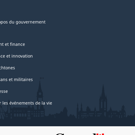
opos du gouvernement
nt et finance
nce et innovation
chtones
ans et militaires
esse
r les événements de la vie