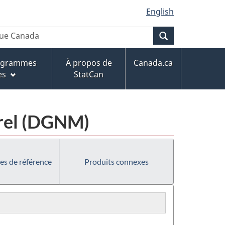
English
Recherche
rogrammes
À propos de
Canada.ca
es
StatCan
urel (DGNM)
es de référence
Produits connexes