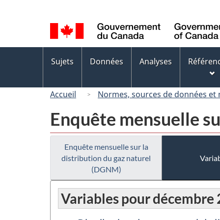
Sélection
de
la
langue
Menus
Sujets
Données
Analyses
Référen
des
sujets
Accueil
Normes, sources de données et
Enquête mensuelle sur
Enquête mensuelle sur la
distribution du gaz naturel
Variab
(DGNM)
Variables pour décembre