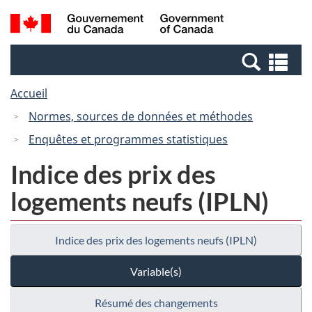
Passer
Passer
Recherche
/
au
à
et
Government
contenu
la
menus
of
Re
principal
version
Canada
et
HTML
Accueil
me
simplifiée
Normes, sources de données et méthodes
Enquêtes et programmes statistiques
Indice des prix des
logements neufs (IPLN)
Indice des prix des logements neufs (IPLN)
Variable(s)
Résumé des changements