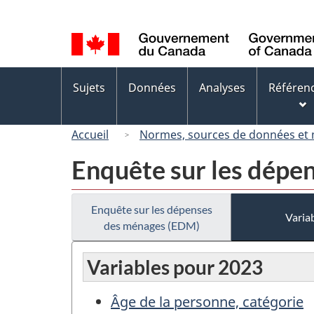
Sélection
de
la
langue
Menus
Sujets
Données
Analyses
Référen
des
sujets
Accueil
Normes, sources de données et
Enquête sur les dépe
Enquête sur les dépenses
Variab
des ménages (EDM)
Variables pour 2023
Âge de la personne, catégorie