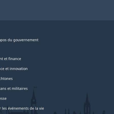
opos du gouvernement
nt et finance
nce et innovation
chtones
ans et militaires
esse
r les événements de la vie