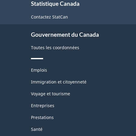
Statistique Canada
propos
de
Contactez StatCan
ce
site
Gouvernement du Canada
Toutes les coordonnées
Thèmes
Emplois
et
sujets
Immigration et citoyenneté
Voyage et tourisme
Entreprises
Prestations
Santé