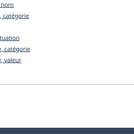
, nom
 catégorie
tuation
, catégorie
, valeur