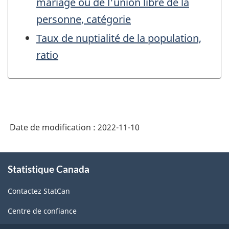
mariage ou de l'union libre de la
personne, catégorie
Taux de nuptialité de la population,
ratio
Date de modification :
2022-11-10
À
Statistique Canada
propos
de
Contactez StatCan
ce
site
Centre de confiance