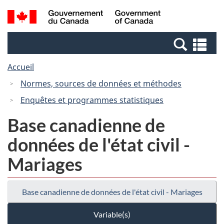
Passer
Passer
Recherche
/
au
à
et
Government
contenu
la
menus
of
Re
principal
version
Canada
et
HTML
Accueil
me
simplifiée
Normes, sources de données et méthodes
Enquêtes et programmes statistiques
Base canadienne de
données de l'état civil -
Mariages
Base canadienne de données de l'état civil - Mariages
Variable(s)