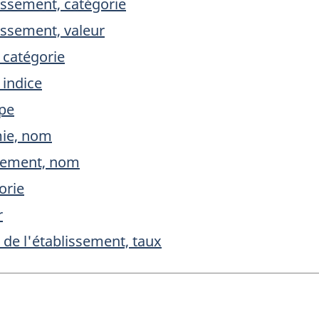
issement, catégorie
issement, valeur
, catégorie
 indice
ype
mie, nom
ssement, nom
orie
r
é de l'établissement, taux