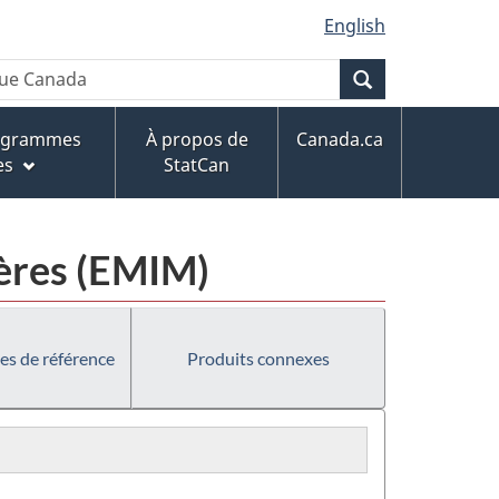
English
Recherche
rogrammes
À propos de
Canada.ca
es
StatCan
ières (EMIM)
es de référence
Produits connexes