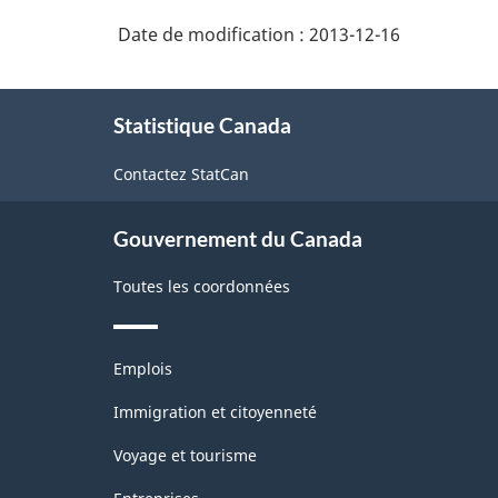
Date de modification :
2013-12-16
À
Statistique Canada
propos
de
Contactez StatCan
ce
site
Gouvernement du Canada
Toutes les coordonnées
Thèmes
Emplois
et
sujets
Immigration et citoyenneté
Voyage et tourisme