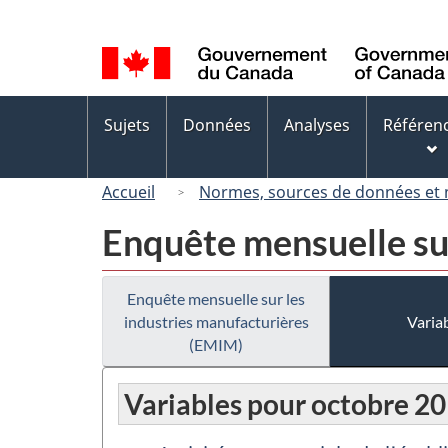
Sélection
de
la
langue
Menus
Sujets
Données
Analyses
Référen
des
sujets
Accueil
Normes, sources de données et
Enquête mensuelle su
Enquête mensuelle sur les
industries manufacturières
Variab
(EMIM)
Variables pour octobre 2