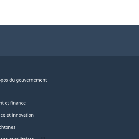
opos du gouvernement
nt et finance
nce et innovation
chtones