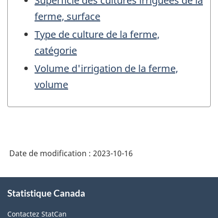
Superficie des cultures irriguées de la
ferme, surface
Type de culture de la ferme,
catégorie
Volume d'irrigation de la ferme,
volume
Date de modification :
2023-10-16
À
Statistique Canada
propos
de
Contactez StatCan
ce