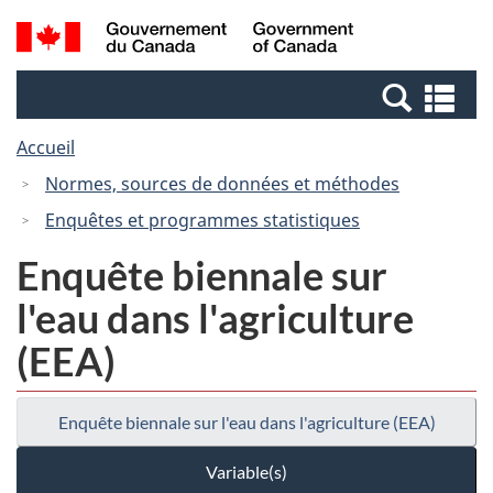
Passer
Passer
Recherche
/
au
à
et
Government
contenu
la
menus
of
Re
principal
version
Canada
et
HTML
Accueil
me
simplifiée
Normes, sources de données et méthodes
Enquêtes et programmes statistiques
Enquête biennale sur
l'eau dans l'agriculture
(EEA)
Enquête biennale sur l'eau dans l'agriculture (EEA)
Variable(s)