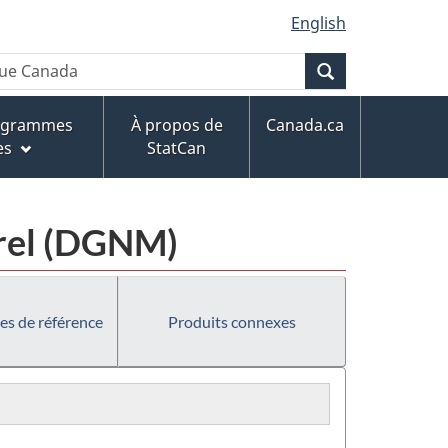
English
Recherche
rogrammes
À propos de
Canada.ca
es
StatCan
urel (DGNM)
es de référence
Produits connexes