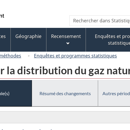
Passer
Passer
Passer
au
à
à
/
Recherche
Rechercher
contenu
« À
la
Government
dans
principal
propos
version
of
Statistique
de
HTML
ces
Géographie
Recensement
Enquêtes et p
Canada
Canada
ce
simplifiée
statistiqu
site »
 méthodes
Enquêtes et programmes statistiques
 la distribution du gaz nat
le(s)
Résumé des changements
Autres périod