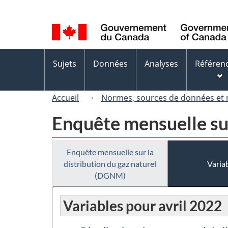
Sélection
de
la
langue
Menus
Sujets
Données
Analyses
Référen
des
sujets
Accueil
Normes, sources de données et
Enquête mensuelle sur
Enquête mensuelle sur la
distribution du gaz naturel
Variab
(DGNM)
Variables pour avril 2022