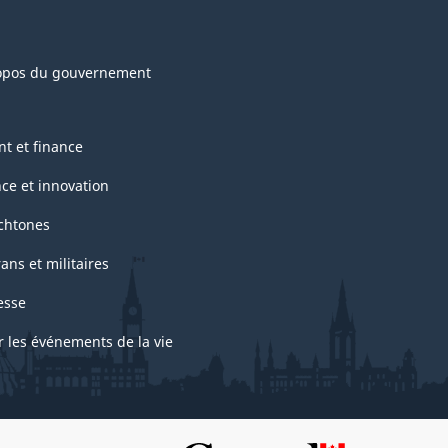
opos du gouvernement
nt et finance
nce et innovation
chtones
ans et militaires
esse
r les événements de la vie