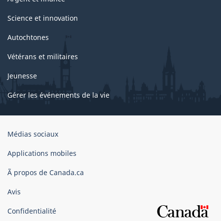
Science et innovation
Autochtones
Vétérans et militaires
Jeunesse
Gérer les événements de la vie
Organisation
Médias sociaux
du
gouvernement
Applications mobiles
du
Ã propos de Canada.ca
Canada
Avis
Confidentialité