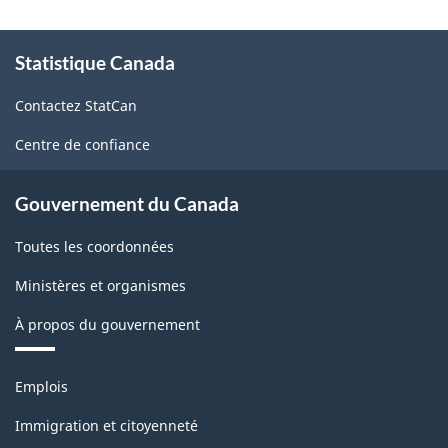
À
Statistique Canada
propos
de
Contactez StatCan
ce
site
Centre de confiance
Gouvernement du Canada
Toutes les coordonnées
Ministères et organismes
À propos du gouvernement
Thèmes
Emplois
et
sujets
Immigration et citoyenneté