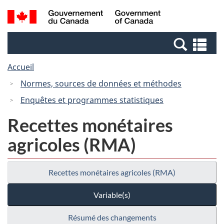
Passer
Passer
Recherche
/
au
à
et
Government
contenu
la
menus
of
Re
principal
version
Canada
et
HTML
Accueil
me
simplifiée
Normes, sources de données et méthodes
Enquêtes et programmes statistiques
Recettes monétaires
agricoles (RMA)
Recettes monétaires agricoles (RMA)
Variable(s)
Résumé des changements