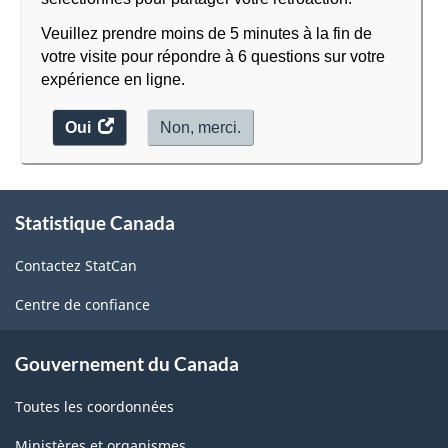
Veuillez prendre moins de 5 minutes à la fin de
votre visite pour répondre à 6 questions sur votre
expérience en ligne.
Oui
accéder
Non, merci.
au
sondage.
À
Statistique Canada
propos
de
Contactez StatCan
ce
site
Centre de confiance
Gouvernement du Canada
Toutes les coordonnées
Ministères et organismes