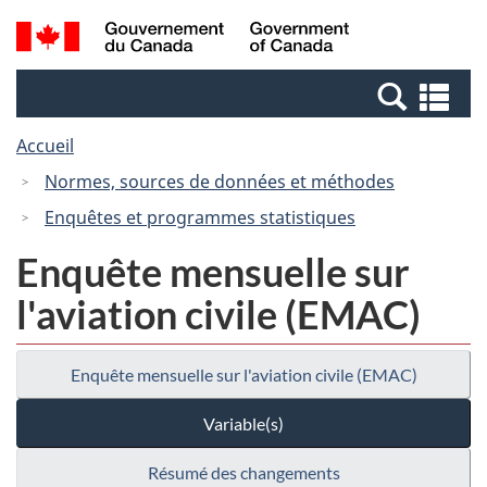
Passer
Passer
Passer
Recherche
/
au
au
à
et
Government
Gestionnaire
contenu
la
menus
of
Re
des
principal
version
Canada
et
Invitations
HTML
Accueil
me
simplifiée
Normes, sources de données et méthodes
Enquêtes et programmes statistiques
Enquête mensuelle sur
l'aviation civile (EMAC)
Enquête mensuelle sur l'aviation civile (EMAC)
Variable(s)
Résumé des changements