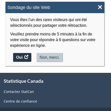
×
Sondage du site Web
Vous êtes l'un des rares visiteurs qui ont été
sélectionnés pour partager votre rétroaction.
Veuillez prendre moins de 5 minutes à la fin de
votre visite pour répondre à 6 questions sur votre
expérience en ligne.
Oui
accéder
Non, merci.
au
sondage.
À
Statistique Canada
propos
de
Contactez StatCan
ce
site
Centre de confiance