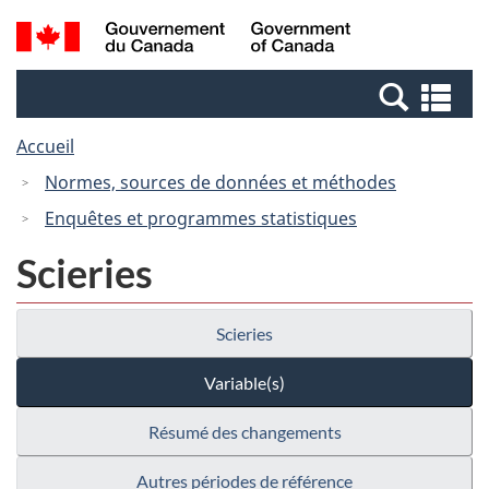
Passer
Passer
Passer
Recherche
/
au
au
à
et
Government
Gestionnaire
contenu
la
menus
of
Re
des
principal
version
Canada
et
Invitations
HTML
Accueil
me
simplifiée
Normes, sources de données et méthodes
Enquêtes et programmes statistiques
Scieries
Scieries
Variable(s)
Résumé des changements
Autres périodes de référence