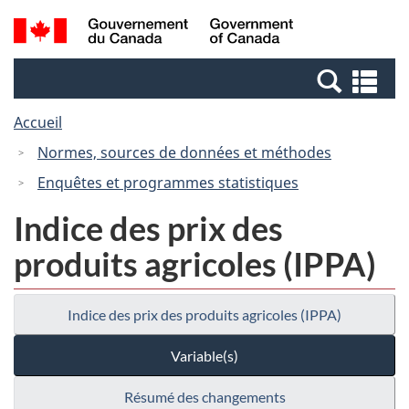
Passer
Passer
Recherche
/
au
à
et
Government
contenu
la
menus
of
Re
principal
version
Canada
et
HTML
Accueil
me
simplifiée
Normes, sources de données et méthodes
Enquêtes et programmes statistiques
Indice des prix des
produits agricoles (IPPA)
Indice des prix des produits agricoles (IPPA)
Variable(s)
Résumé des changements