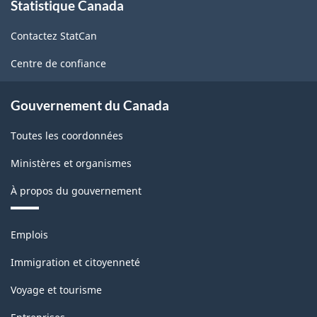
Statistique Canada
propos
de
Contactez StatCan
ce
site
Centre de confiance
Gouvernement du Canada
Toutes les coordonnées
Ministères et organismes
À propos du gouvernement
Thèmes
Emplois
et
sujets
Immigration et citoyenneté
Voyage et tourisme