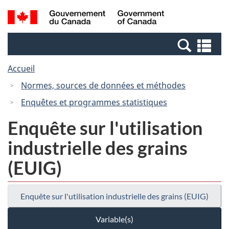
Passer
Passer
Recherche
/
au
à
et
Government
contenu
la
menus
of
Re
principal
version
Canada
et
HTML
Accueil
me
simplifiée
Normes, sources de données et méthodes
Enquêtes et programmes statistiques
Enquête sur l'utilisation
industrielle des grains
(EUIG)
Enquête sur l'utilisation industrielle des grains (EUIG)
Variable(s)