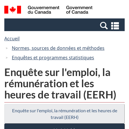
Passer
Passer
Recherche
/
au
à
et
Government
contenu
la
menus
of
Re
principal
version
Canada
et
HTML
Accueil
me
simplifiée
Normes, sources de données et méthodes
Enquêtes et programmes statistiques
Enquête sur l'emploi, la
rémunération et les
heures de travail (EERH)
Enquête sur l'emploi, la rémunération et les heures de
travail (EERH)