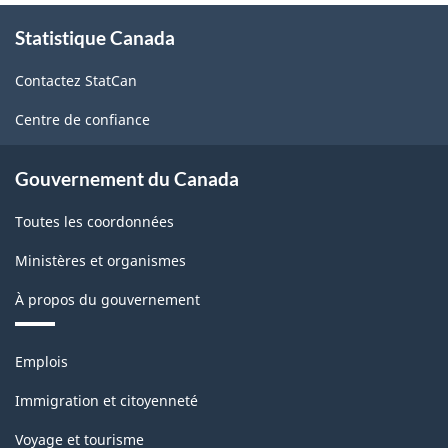
À
Statistique Canada
propos
de
Contactez StatCan
ce
site
Centre de confiance
Gouvernement du Canada
Toutes les coordonnées
Ministères et organismes
À propos du gouvernement
Thèmes
Emplois
et
sujets
Immigration et citoyenneté
Voyage et tourisme