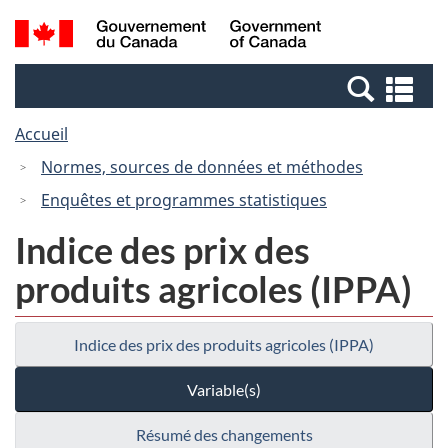
Passer
Passer
Recherche
/
au
à
et
Government
contenu
la
menus
of
Re
principal
version
Canada
et
HTML
Accueil
me
simplifiée
Normes, sources de données et méthodes
Enquêtes et programmes statistiques
Indice des prix des
produits agricoles (IPPA)
Indice des prix des produits agricoles (IPPA)
Variable(s)
Résumé des changements