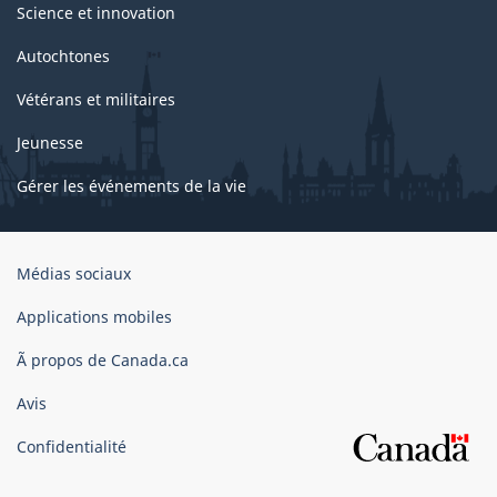
Science et innovation
Autochtones
Vétérans et militaires
Jeunesse
Gérer les événements de la vie
Organisation
Médias sociaux
du
gouvernement
Applications mobiles
du
Ã propos de Canada.ca
Canada
Avis
Confidentialité