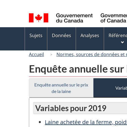
Sélection
de
la
langue
Menus
Sujets
Données
Analyses
Référen
des
sujets
Accueil
Normes, sources de données et
Enquête annuelle sur l
Enquête annuelle sur le prix
Variab
de la laine
Variables pour 2019
Laine achetée de la ferme, poid