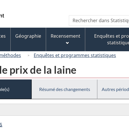
Passer
Passer
Passer
au
à
à
/
Recherche
Rechercher
contenu
« À
la
Government
dans
principal
propos
version
of
Statistique
de
HTML
ces
Géographie
Recensement
Enquêtes et p
Canada
Canada
ce
simplifiée
statistiqu
site »
 méthodes
Enquêtes et programmes statistiques
e prix de la laine
le(s)
Résumé des changements
Autres périod
s