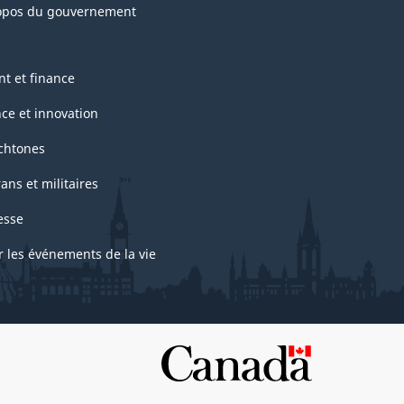
opos du gouvernement
nt et finance
nce et innovation
chtones
ans et militaires
esse
r les événements de la vie