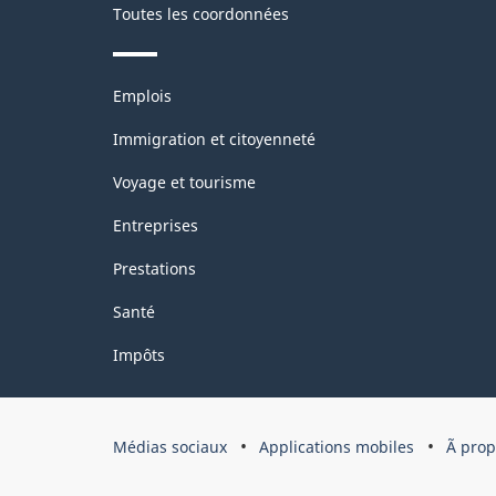
Toutes les coordonnées
Thèmes
Emplois
et
sujets
Immigration et citoyenneté
Voyage et tourisme
Entreprises
Prestations
Santé
Impôts
Organisation
Médias sociaux
Applications mobiles
Ã pro
du
gouvernement