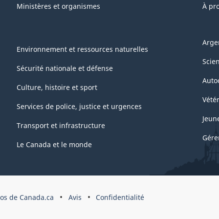
Ministères et organismes
À pr
Arge
Environnement et ressources naturelles
Scie
Sécurité nationale et défense
Auto
Culture, histoire et sport
Vétér
Services de police, justice et urgences
Jeun
Transport et infrastructure
Gére
Le Canada et le monde
pos de Canada.ca
Avis
Confidentialité