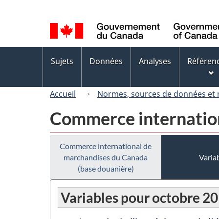
Sélection
de
la
langue
Menus
Sujets
Données
Analyses
Référen
des
sujets
Accueil
Normes, sources de données et
Commerce internation
Commerce international de
marchandises du Canada
Variab
(base douanière)
Variables pour octobre 2