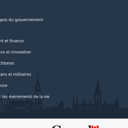
opos du gouvernement
nt et finance
nce et innovation
chtones
ans et militaires
esse
r les événements de la vie