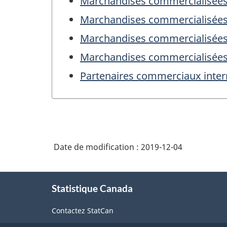
Marchandises commercialisées 
Marchandises commercialisées 
Marchandises commercialisées 
Marchandises commercialisées 
Partenaires commerciaux inter
Date de modification :
2019-12-04
À
Statistique Canada
propos
de
Contactez StatCan
ce
site