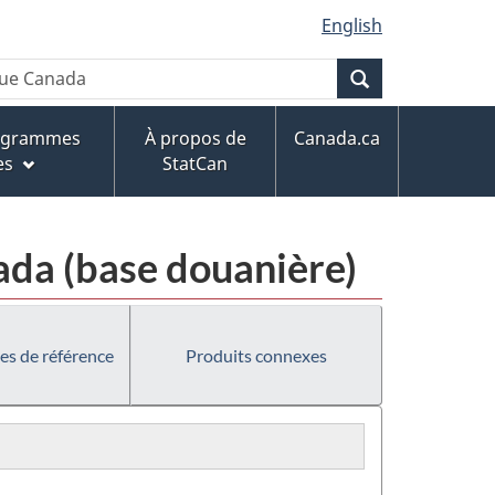
English
Recherche
rogrammes
À propos de
Canada.ca
es
StatCan
da (base douanière)
es de référence
Produits connexes