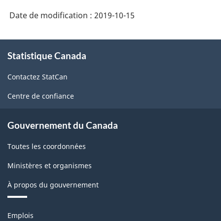
Date de modification :
2019-10-15
À
Statistique Canada
propos
de
Contactez StatCan
ce
site
Centre de confiance
Gouvernement du Canada
Toutes les coordonnées
Ministères et organismes
À propos du gouvernement
Thèmes
Emplois