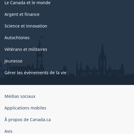
Le Canada et le monde
Argent et finance
Science et innovation
Autochtones
Vétérans et militaires
Jeunesse
Gérer les événements de la vie
Organisation
Médias sociaux
du
gouvernement
Applications mobiles
du
Ã propos de Canada.ca
Canada
Avis