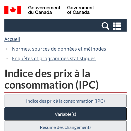
Passer
Passer
Recherche
/
au
à
et
Government
contenu
la
menus
of
Re
principal
version
Canada
et
HTML
Accueil
me
simplifiée
Normes, sources de données et méthodes
Enquêtes et programmes statistiques
Indice des prix à la
consommation (IPC)
Indice des prix à la consommation (IPC)
Variable(s)
Résumé des changements