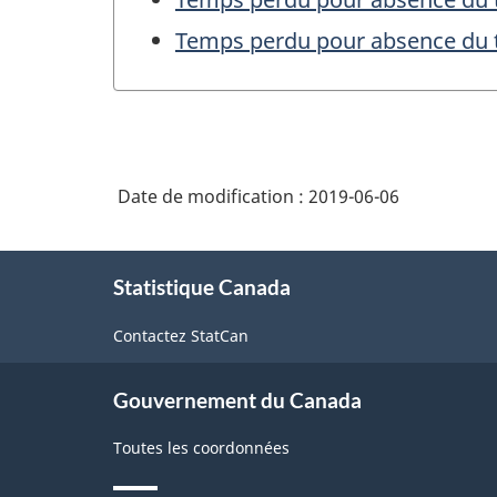
Temps perdu pour absence du t
Date de modification :
2019-06-06
À
Statistique Canada
propos
de
Contactez StatCan
ce
site
Gouvernement du Canada
Toutes les coordonnées