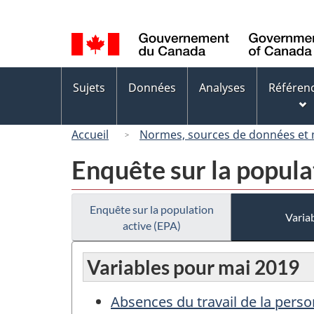
Sélection
de
la
langue
Menus
Sujets
Données
Analyses
Référen
des
sujets
Accueil
Normes, sources de données et
Enquête sur la popula
Enquête sur la population
Variab
active (EPA)
Variables pour mai 2019
Absences du travail de la pers