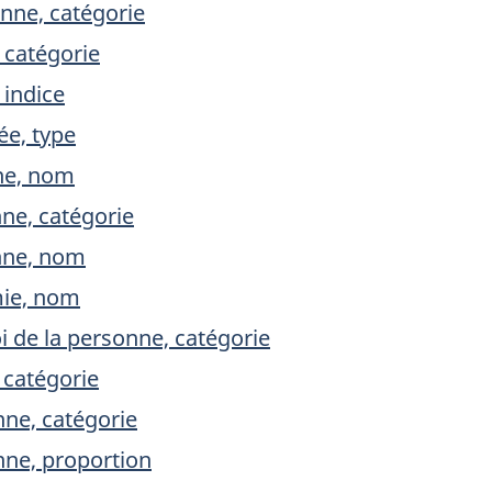
onne, catégorie
, catégorie
 indice
ée, type
nne, nom
ne, catégorie
nne, nom
mie, nom
 de la personne, catégorie
 catégorie
nne, catégorie
nne, proportion