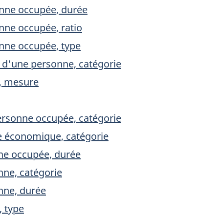
onne occupée, durée
nne occupée, ratio
onne occupée, type
 d'une personne, catégorie
e, mesure
personne occupée, catégorie
e économique, catégorie
nne occupée, durée
ne, catégorie
nne, durée
, type