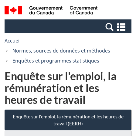
Passer
Passer
Recherche
/
au
à
et
Government
contenu
la
menus
of
Re
principal
version
Canada
et
HTML
Accueil
me
simplifiée
Normes, sources de données et méthodes
Enquêtes et programmes statistiques
Enquête sur l'emploi, la
rémunération et les
heures de travail
Enquête sur l'emploi, la rémunération et les heures de
travail (EERH)