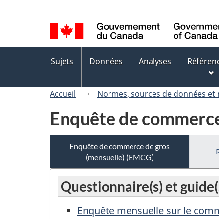
Sélection
de
la
langue
Menus
Sujets
Données
Analyses
Référen
des
sujets
Accueil
Normes, sources de données et
Enquête de commerce 
Enquête de commerce de gros
(mensuelle) (EMCG)
Questionnaire(s) et guide(
Enquête mensuelle sur le comme