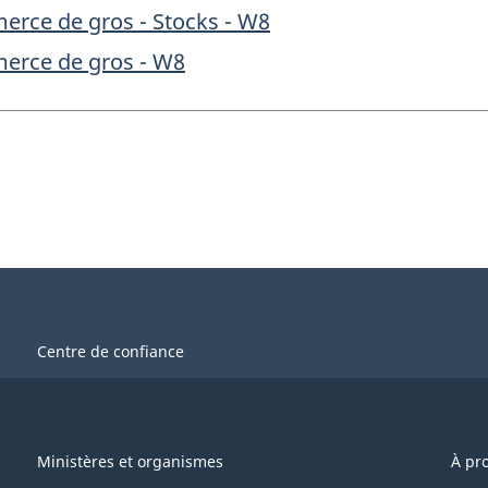
erce de gros - Stocks - W8
erce de gros - W8
Centre de confiance
Ministères et organismes
À pr