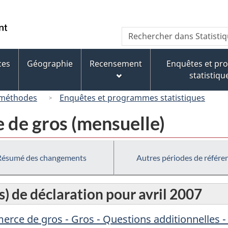
Passer
Passer
Passer
au
à
à
/
Recherche
Rechercher
contenu
« À
la
Government
dans
principal
propos
version
of
Statistique
de
HTML
ces
Géographie
Recensement
Enquêtes et p
Canada
Canada
ce
simplifiée
statistiqu
site »
 méthodes
Enquêtes et programmes statistiques
de gros (mensuelle)
Résumé des changements
Autres périodes de référe
s) de déclaration pour avril 2007
rce de gros - Gros - Questions additionnelles 