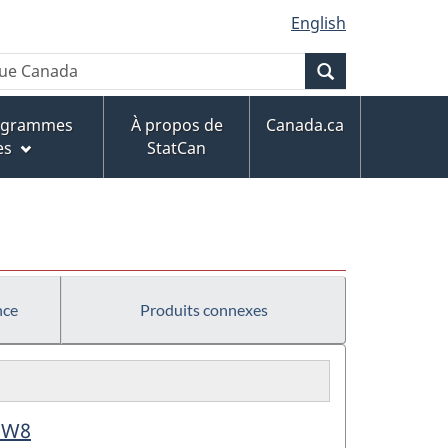
English
Recherche
rogrammes
À propos de
Canada.ca
es
StatCan
nce
Produits connexes
- W8