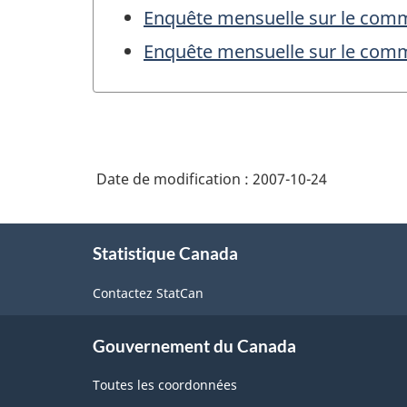
Enquête mensuelle sur le comm
Enquête mensuelle sur le comm
Date de modification :
2007-10-24
À
Statistique Canada
propos
de
Contactez StatCan
ce
site
Gouvernement du Canada
Toutes les coordonnées