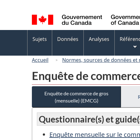
Sélection
de
la
langue
Menus
Sujets
Données
Analyses
Référen
des
sujets
Accueil
Normes, sources de données et
Enquête de commerce 
Enquête de commerce de gros
(mensuelle) (EMCG)
Questionnaire(s) et guide(
Enquête mensuelle sur le comme