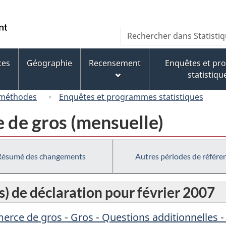
Passer
Passer
Passer
au
à
à
/
Recherche
Rechercher
contenu
« À
la
Government
dans
principal
propos
version
of
Statistique
de
HTML
ces
Géographie
Recensement
Enquêtes et p
Canada
Canada
ce
simplifiée
statistiqu
site »
 méthodes
Enquêtes et programmes statistiques
de gros (mensuelle)
Résumé des changements
Autres périodes de référe
s) de déclaration pour février 2007
rce de gros - Gros - Questions additionnelles 