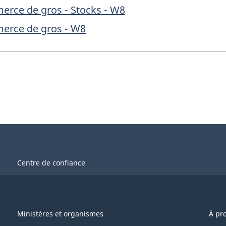
erce de gros - Stocks - W8
erce de gros - W8
Centre de confiance
Ministères et organismes
À pr