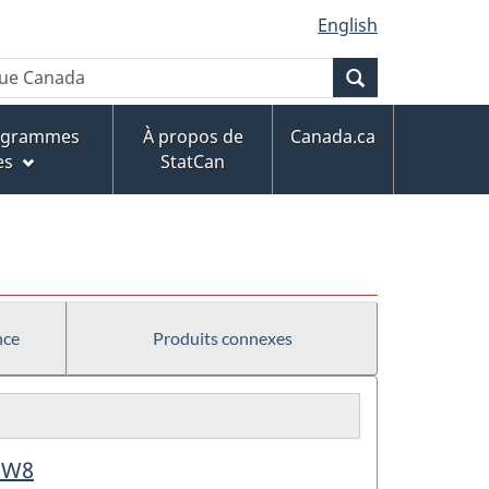
English
Recherche
rogrammes
À propos de
Canada.ca
es
StatCan
nce
Produits connexes
- W8