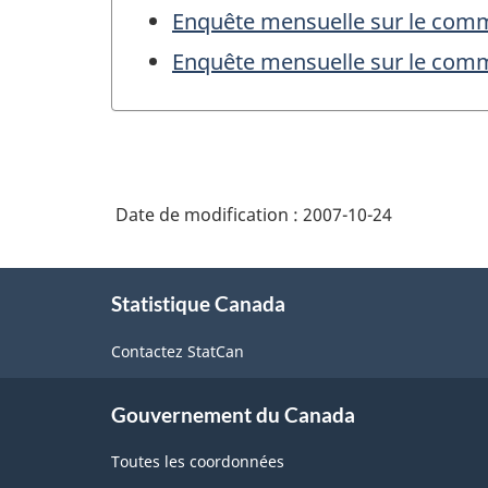
Enquête mensuelle sur le comm
Enquête mensuelle sur le comm
Date de modification :
2007-10-24
À
Statistique Canada
propos
de
Contactez StatCan
ce
site
Gouvernement du Canada
Toutes les coordonnées