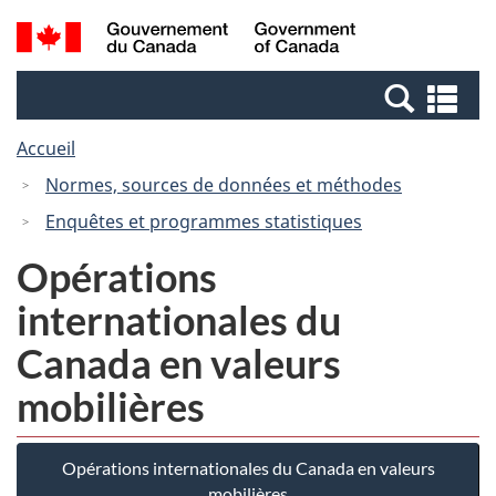
Passer
Passer
Passer
Recherche
/
au
au
à
et
Government
Gestionnaire
contenu
la
menus
of
Re
des
principal
version
Canada
et
Invitations
HTML
Accueil
me
simplifiée
Normes, sources de données et méthodes
Enquêtes et programmes statistiques
Opérations
internationales du
Canada en valeurs
mobilières
Opérations internationales du Canada en valeurs
mobilières