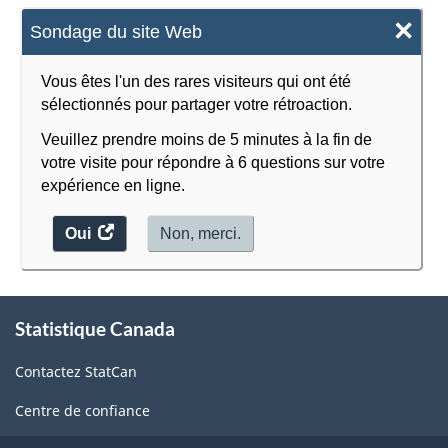
×
Sondage du site Web
Vous êtes l'un des rares visiteurs qui ont été
sélectionnés pour partager votre rétroaction.
Veuillez prendre moins de 5 minutes à la fin de
votre visite pour répondre à 6 questions sur votre
expérience en ligne.
Oui
accéder
Non, merci.
au
sondage.
À
Statistique Canada
propos
de
Contactez StatCan
ce
site
Centre de confiance