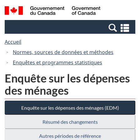
Passer
Passer
Recherche
/
au
à
et
Government
contenu
la
menus
of
Re
principal
version
Canada
et
HTML
Accueil
me
simplifiée
Normes, sources de données et méthodes
Enquêtes et programmes statistiques
Enquête sur les dépenses
des ménages
Enquête sur les dépenses des ménages (EDM)
Résumé des changements
Autres périodes de référence