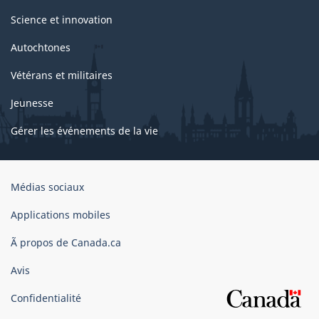
Science et innovation
Autochtones
Vétérans et militaires
Jeunesse
Gérer les événements de la vie
Organisation
Médias sociaux
du
gouvernement
Applications mobiles
du
Ã propos de Canada.ca
Canada
Avis
Confidentialité