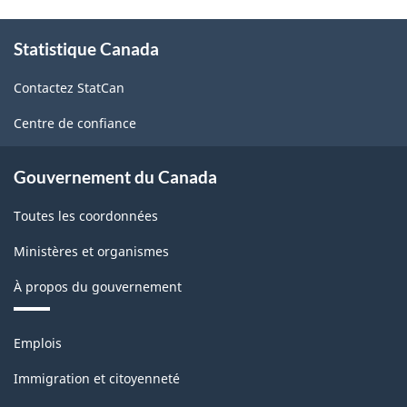
À
Statistique Canada
propos
de
Contactez StatCan
ce
site
Centre de confiance
Gouvernement du Canada
Toutes les coordonnées
Ministères et organismes
À propos du gouvernement
Thèmes
Emplois
et
sujets
Immigration et citoyenneté