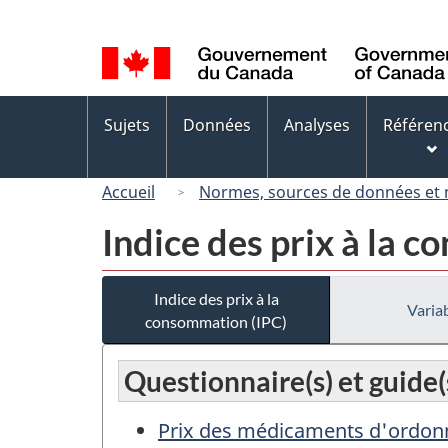
Sélection
de
la
langue
Menus
Sujets
Données
Analyses
Référen
des
sujets
Accueil
Normes, sources de données et
Indice des prix à la 
Indice des prix à la
Variab
consommation (IPC)
Questionnaire(s) et guide
Prix des médicaments d'ordonnan