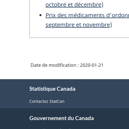
octobre et décembre)
Prix des médicaments d'ordonnan
septembre et novembre)
Date de modification :
2020-01-21
À
Statistique Canada
propos
de
Contactez StatCan
ce
site
Gouvernement du Canada