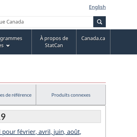
English
Recherche
rogrammes
À propos de
Canada.ca
es
StatCan
es de référence
Produits connexes
19
ur février, avril, juin, août,