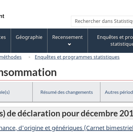
Passer
Passer
Passer
au
à
à
/
Recherche
Rechercher
contenu
« À
la
Government
dans
principal
propos
version
of
Statistique
de
HTML
ces
Géographie
Recensement
Enquêtes et p
Canada
Canada
ce
simplifiée
statistiqu
site »
 méthodes
Enquêtes et programmes statistiques
consommation
le(s)
Résumé des changements
Autres périod
(s) de déclaration pour décembre 20
ce, d'origine et génériques (Carnet bimestriel po