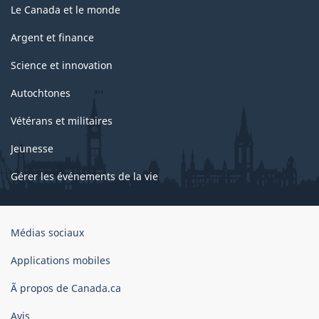
Le Canada et le monde
Argent et finance
Science et innovation
Autochtones
Vétérans et militaires
Jeunesse
Gérer les événements de la vie
Organisation
Médias sociaux
du
gouvernement
Applications mobiles
du
Ã propos de Canada.ca
Canada
Avis