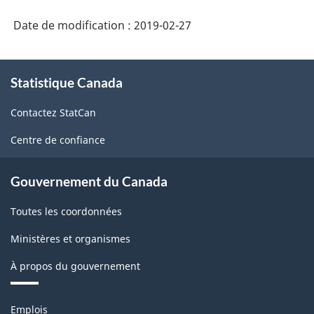
Date de modification :
2019-02-27
À
Statistique Canada
propos
de
Contactez StatCan
ce
site
Centre de confiance
Gouvernement du Canada
Toutes les coordonnées
Ministères et organismes
À propos du gouvernement
Thèmes
Emplois