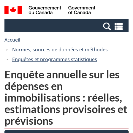
Passer
Passer
Recherche
/
au
à
et
Government
contenu
la
menus
of
Re
principal
version
Canada
et
HTML
Accueil
me
simplifiée
Normes, sources de données et méthodes
Enquêtes et programmes statistiques
Enquête annuelle sur les
dépenses en
immobilisations : réelles,
estimations provisoires et
prévisions