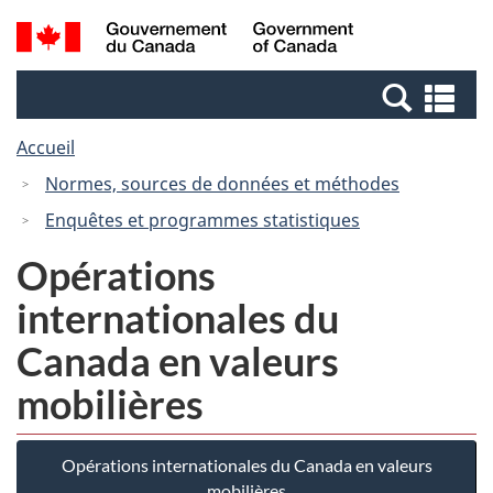
Passer
Passer
Recherche
/
au
à
et
Government
contenu
la
menus
of
Re
principal
version
Canada
et
HTML
Accueil
me
simplifiée
Normes, sources de données et méthodes
Enquêtes et programmes statistiques
Opérations
internationales du
Canada en valeurs
mobilières
Opérations internationales du Canada en valeurs
mobilières