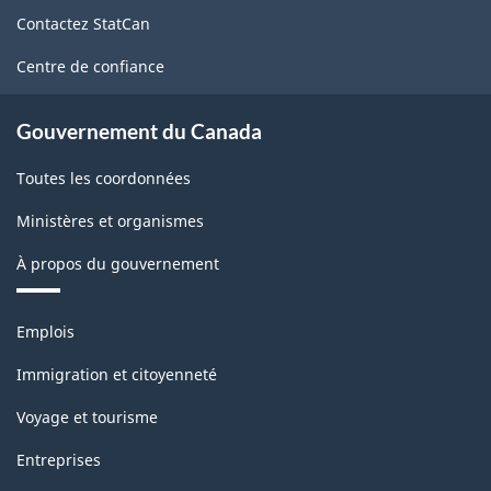
de
Contactez StatCan
ce
site
Centre de confiance
Gouvernement du Canada
Toutes les coordonnées
Ministères et organismes
À propos du gouvernement
Thèmes
Emplois
et
sujets
Immigration et citoyenneté
Voyage et tourisme
Entreprises