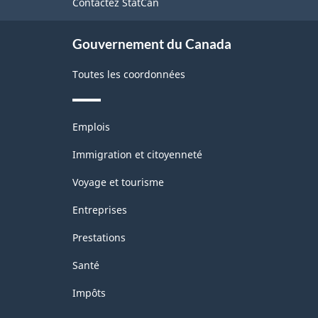
Contactez StatCan
ce
travail
site
(EERH)
Gouvernement du Canada
-
Toutes les coordonnées
HTML
Thèmes
Emplois
et
sujets
Immigration et citoyenneté
Voyage et tourisme
Entreprises
Prestations
Santé
Impôts