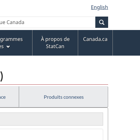
English
Recherche
rogrammes
À propos de
Canada.ca
es
StatCan
)
nce
Produits connexes