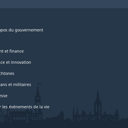
opos du gouvernement
nt et finance
nce et innovation
chtones
ans et militaires
esse
r les événements de la vie