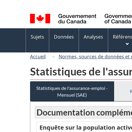
Sélection
de
la
langue
Menus
Sujets
Données
Analyses
Référen
des
sujets
Accueil
Normes, sources de données et
Statistiques de l'ass
Statistiques de l'assurance-emploi -
Mensuel (SAE)
Documentation compléme
Enquête sur la population activ