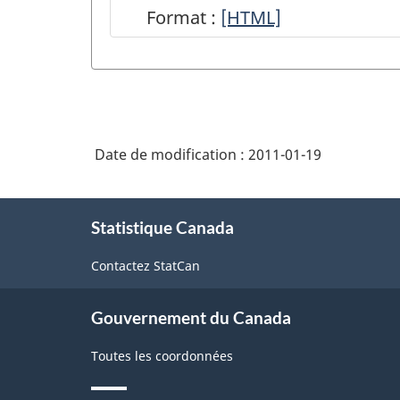
Format :
41
[HTML]
-
Commerce
de
gros
Date de modification :
2011-01-19
(SCIAN
2007)
À
-
Statistique Canada
propos
de
HTML
Contactez StatCan
ce
site
Gouvernement du Canada
Toutes les coordonnées