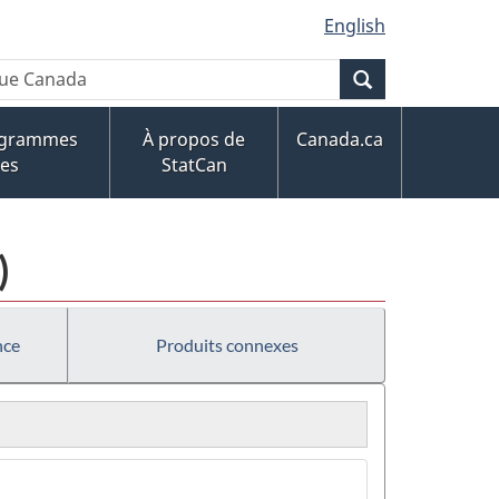
English
Recherche
ogrammes
À propos de
Canada.ca
ues
StatCan
)
nce
Produits connexes