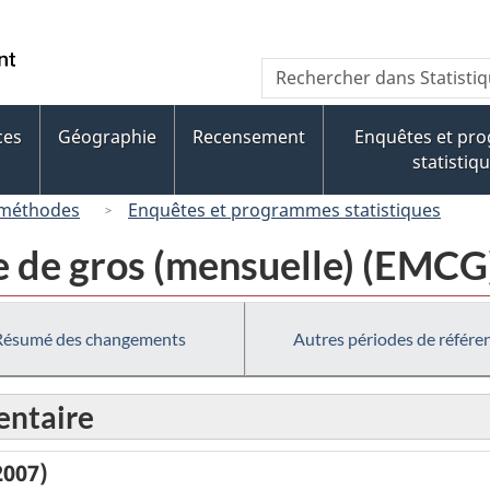
Passer
Passer
au
à
/
Recherche
Rechercher
contenu
« À
Government
dans
principal
propos
of
Statistique
de
ces
Géographie
Recensement
Enquêtes et pr
Canada
Canada
ce
statistiq
site »
 méthodes
Enquêtes et programmes statistiques
 de gros (mensuelle) (EMCG
Résumé des changements
Autres périodes de référe
ntaire
2007)