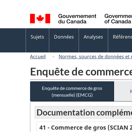
Sélection
de
la
langue
Menus
Sujets
Données
Analyses
Référen
des
sujets
Accueil
Normes, sources de données et
Enquête de commerce
Enquête de commerce de gros
(mensuelle) (EMCG)
Documentation compléme
41 - Commerce de gros (SCIAN 