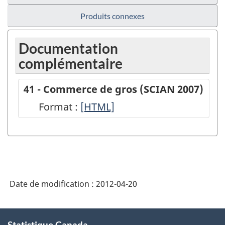
Produits connexes
Documentation
complémentaire
41 - Commerce de gros (SCIAN 2007)
Format :
41
[HTML]
-
Commerce
de
gros
Date de modification :
2012-04-20
(SCIAN
2007)
À
-
Statistique Canada