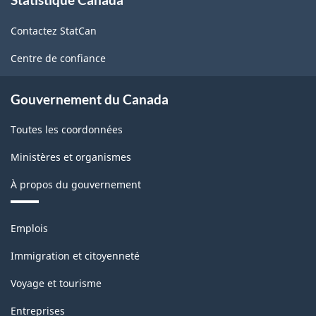
propos
de
HTML
Contactez StatCan
ce
site
Centre de confiance
Gouvernement du Canada
Toutes les coordonnées
Ministères et organismes
À propos du gouvernement
Thèmes
Emplois
et
sujets
Immigration et citoyenneté
Voyage et tourisme
Entreprises