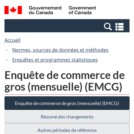
Passer
Passer
Recherche
/
au
à
et
Government
contenu
la
menus
of
Re
principal
version
Canada
et
HTML
Accueil
me
simplifiée
Normes, sources de données et méthodes
Enquêtes et programmes statistiques
Enquête de commerce de
gros (mensuelle) (EMCG)
Enquête de commerce de gros (mensuelle) (EMCG)
Résumé des changements
Autres périodes de référence