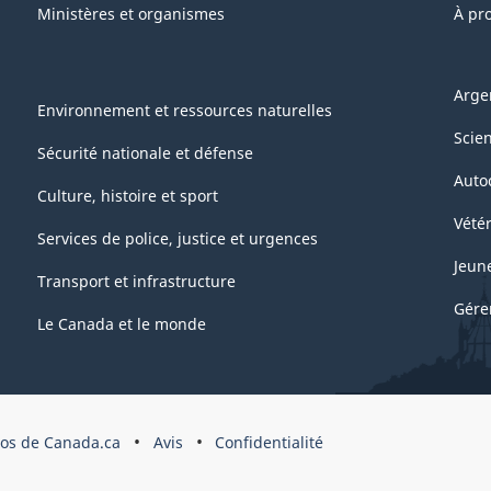
Ministères et organismes
À pr
Arge
Environnement et ressources naturelles
Scie
Sécurité nationale et défense
Auto
Culture, histoire et sport
Vétér
Services de police, justice et urgences
Jeun
Transport et infrastructure
Gére
Le Canada et le monde
pos de Canada.ca
Avis
Confidentialité