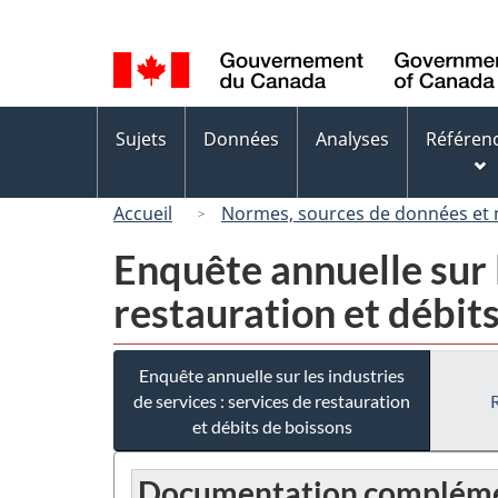
Sélection
de
la
langue
Menus
Sujets
Données
Analyses
Référen
des
sujets
Accueil
Normes, sources de données et
Enquête annuelle sur l
restauration et débit
Enquête annuelle sur les industries
de services : services de restauration
et débits de boissons
Documentation compléme