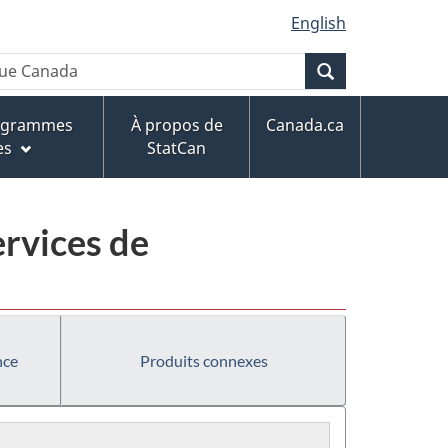
English
Recherche
rogrammes
À propos de
Canada.ca
es
StatCan
ervices de
nce
Produits connexes