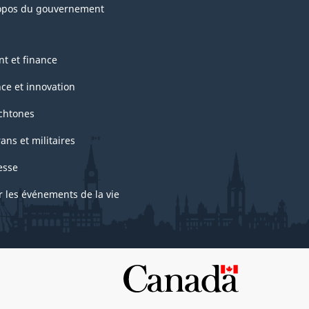
opos du gouvernement
nt et finance
nce et innovation
chtones
ans et militaires
esse
r les événements de la vie