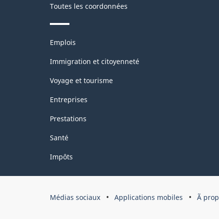
Toutes les coordonnées
HTML
Thèmes
Emplois
et
sujets
Immigration et citoyenneté
Voyage et tourisme
Entreprises
Prestations
Santé
Impôts
Organisation
Médias sociaux
Applications mobiles
Ã pro
du
gouvernement