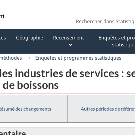
Passer
Passer
Passer
au
à
à
/
Recherche
Rechercher
contenu
« À
la
Government
dans
principal
propos
version
of
Statistique
de
HTML
ces
Géographie
Recensement
Enquêtes et p
Canada
Canada
ce
simplifiée
statistiqu
site »
 méthodes
Enquêtes et programmes statistiques
es industries de services : s
s de boissons
Résumé des changements
Autres périodes de référe
ntaire