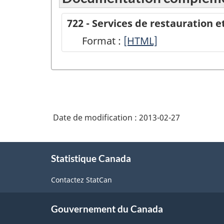
722 - Services de restauration 
Format :
722
[HTML]
-
Services
de
restauration
Date de modification :
2013-02-27
et
débits
À
de
Statistique Canada
propos
de
boissons
Contactez StatCan
ce
(SCIAN
site
2007)
Gouvernement du Canada
-