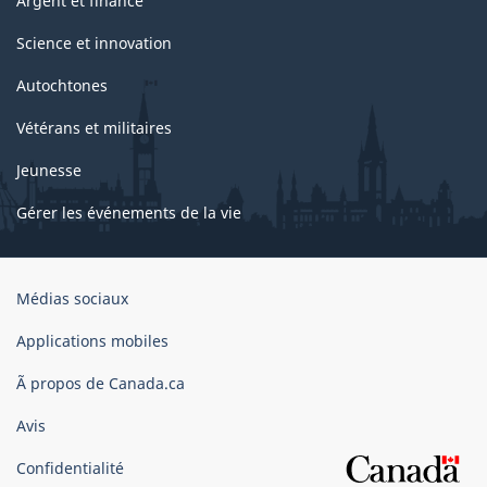
Argent et finance
Science et innovation
Autochtones
Vétérans et militaires
Jeunesse
Gérer les événements de la vie
Organisation
Médias sociaux
du
gouvernement
Applications mobiles
du
Ã propos de Canada.ca
Canada
Avis
Confidentialité