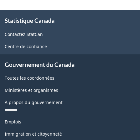
succursales
À
-
Statistique Canada
propos
de
Exactitude
Contactez StatCan
ce
des
site
Centre de confiance
données
-
Gouvernement du Canada
2007
Toutes les coordonnées
-
ARCHIVÉ
Ministères et organismes
-
À propos du gouvernement
PDF,
Thèmes
8.92
Emplois
et
sujets
Immigration et citoyenneté