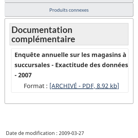
Produits connexes
Documentation
complémentaire
Enquête annuelle sur les magasins à
succursales - Exactitude des données
- 2007
Format :
Enquête
[ARCHIVÉ - PDF, 8.92
kb
]
annuelle
sur
les
magasins
Date de modification :
2009-03-27
à