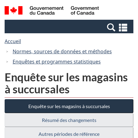
Passer
Passer
Recherche
/
au
à
et
Government
contenu
la
menus
of
Re
principal
version
Canada
et
HTML
Accueil
me
simplifiée
Normes, sources de données et méthodes
Enquêtes et programmes statistiques
Enquête sur les magasins
à succursales
Enquête sur les magasins à succursales
Résumé des changements
Autres périodes de référence