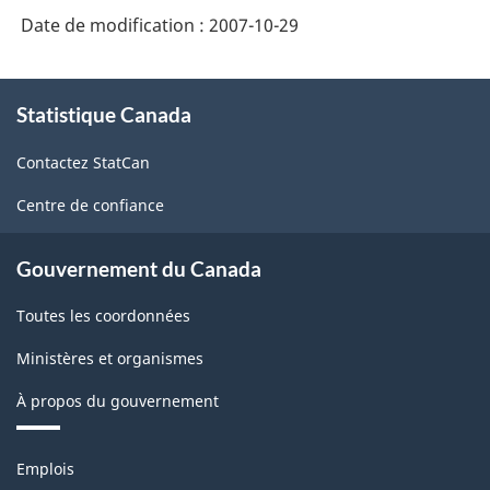
de
Date de modification :
2007-10-29
pointe
2007
À
-
Statistique Canada
propos
de
Contrôle
Contactez StatCan
ce
de
site
Centre de confiance
la
divulgation
Gouvernement du Canada
-
Toutes les coordonnées
ARCHIVÉ
-
Ministères et organismes
PDF,
À propos du gouvernement
13.72
Thèmes
Emplois
et