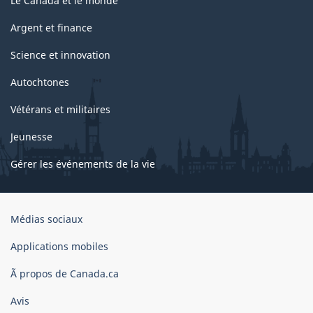
Le Canada et le monde
Argent et finance
Science et innovation
Autochtones
Vétérans et militaires
Jeunesse
Gérer les événements de la vie
Organisation
Médias sociaux
du
gouvernement
Applications mobiles
du
Ã propos de Canada.ca
Canada
Avis