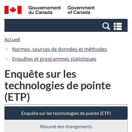
Passer
Passer
Recherche
/
au
à
et
Government
contenu
la
menus
of
Re
principal
version
Canada
et
HTML
Accueil
me
simplifiée
Normes, sources de données et méthodes
Enquêtes et programmes statistiques
Enquête sur les
technologies de pointe
(ETP)
Enquête sur les technologies de pointe (ETP)
Résumé des changements