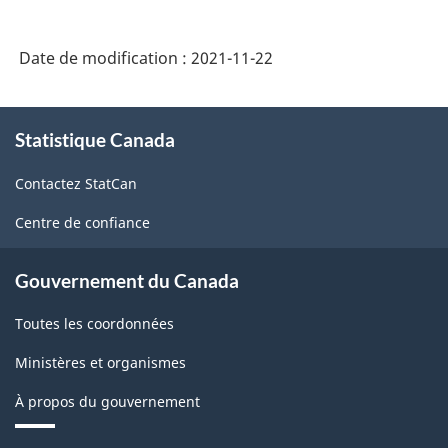
de
gaz
Date de modification :
2021-11-22
naturel
(SCIAN
À
2017)
Statistique Canada
propos
de
-
Contactez StatCan
ce
HTML
site
Centre de confiance
Gouvernement du Canada
Toutes les coordonnées
Ministères et organismes
À propos du gouvernement