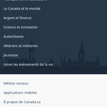
Le Canada et le monde
Argent et finance
Science et innovation
Autochtones
Vétérans et militaires
Jeunesse
Gérer les événements de la vie
Organisation
Médias sociaux
du
gouvernement
Applications mobiles
du
Ã propos de Canada.ca
Canada