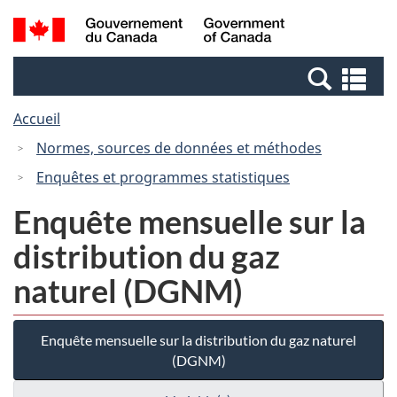
Passer
Passer
Recherche
/
au
à
et
Government
contenu
la
menus
of
Re
principal
version
Canada
et
HTML
Accueil
me
simplifiée
Normes, sources de données et méthodes
Enquêtes et programmes statistiques
Enquête mensuelle sur la
distribution du gaz
naturel (DGNM)
Enquête mensuelle sur la distribution du gaz naturel
(DGNM)