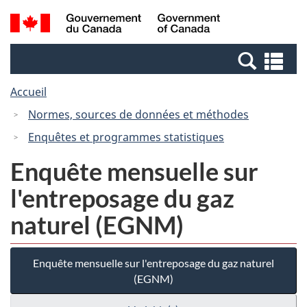
Passer
Passer
Recherche
/
au
à
et
Government
contenu
la
menus
of
Re
principal
version
Canada
et
HTML
Accueil
me
simplifiée
Normes, sources de données et méthodes
Enquêtes et programmes statistiques
Enquête mensuelle sur
l'entreposage du gaz
naturel (EGNM)
Enquête mensuelle sur l'entreposage du gaz naturel
(EGNM)