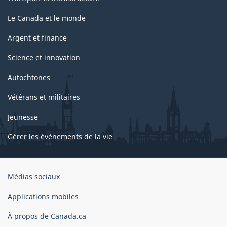
Le Canada et le monde
Argent et finance
Science et innovation
Autochtones
Vétérans et militaires
Jeunesse
Gérer les événements de la vie
Organisation
Médias sociaux
du
gouvernement
Applications mobiles
du
Ã propos de Canada.ca
Canada