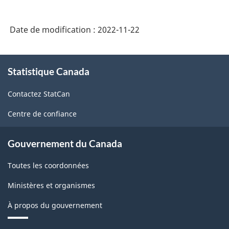
activités
d'entreposage
Date de modification :
2022-11-22
(SCIAN
2017)
À
-
Statistique Canada
propos
de
HTML
Contactez StatCan
ce
site
Centre de confiance
Gouvernement du Canada
Toutes les coordonnées
Ministères et organismes
À propos du gouvernement