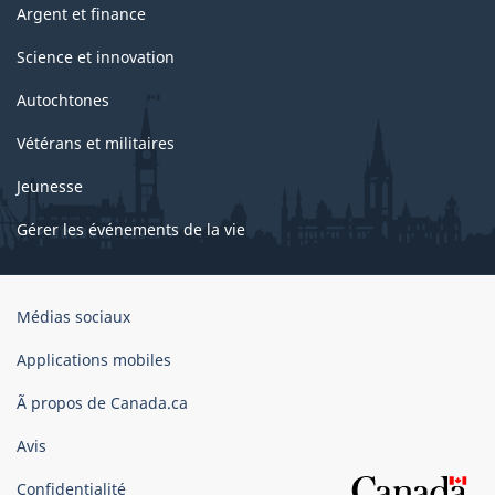
Argent et finance
Science et innovation
Autochtones
Vétérans et militaires
Jeunesse
Gérer les événements de la vie
Organisation
Médias sociaux
du
gouvernement
Applications mobiles
du
Ã propos de Canada.ca
Canada
Avis
Confidentialité