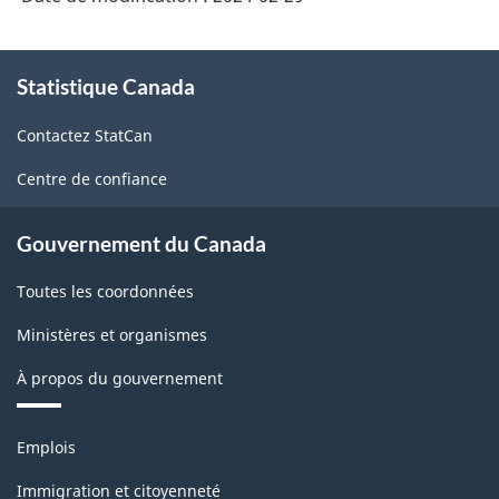
de
gaz
À
(SCIAN
Statistique Canada
propos
de
2017)
Contactez StatCan
ce
-
site
Centre de confiance
HTML
Gouvernement du Canada
Toutes les coordonnées
Ministères et organismes
À propos du gouvernement
Thèmes
Emplois
et
sujets
Immigration et citoyenneté