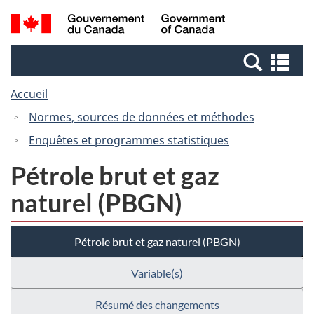
Passer
Passer
Recherche
/
au
à
et
Government
contenu
la
menus
of
Re
principal
version
Canada
et
HTML
Accueil
me
simplifiée
Normes, sources de données et méthodes
Enquêtes et programmes statistiques
Pétrole brut et gaz
naturel (PBGN)
Pétrole brut et gaz naturel (PBGN)
Variable(s)
Résumé des changements