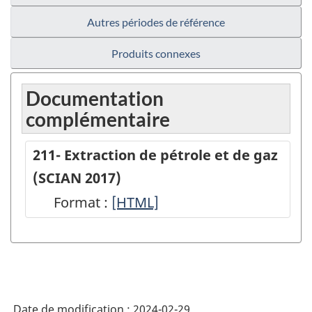
Autres périodes de référence
Produits connexes
Documentation
complémentaire
211- Extraction de pétrole et de gaz
(SCIAN 2017)
Format :
211-
[HTML]
Extraction
de
pétrole
et
Date de modification :
2024-02-29