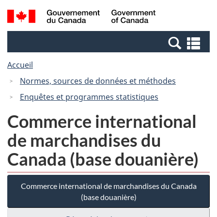
Passer
Passer
Recherche
/
au
à
et
Government
contenu
la
menus
of
Re
principal
version
Canada
et
HTML
Accueil
me
simplifiée
Normes, sources de données et méthodes
Enquêtes et programmes statistiques
Commerce international
de marchandises du
Canada (base douanière)
Commerce international de marchandises du Canada
(base douanière)