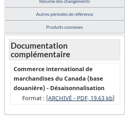
Résumé des changements
Autres périodes de référence
Produits connexes
Documentation
complémentaire
Commerce international de
marchandises du Canada (base
douanière) - Désaisonnalisation
Format :
Commerce
[ARCHIVÉ - PDF, 19.63
kb
]
international
de
marchandises