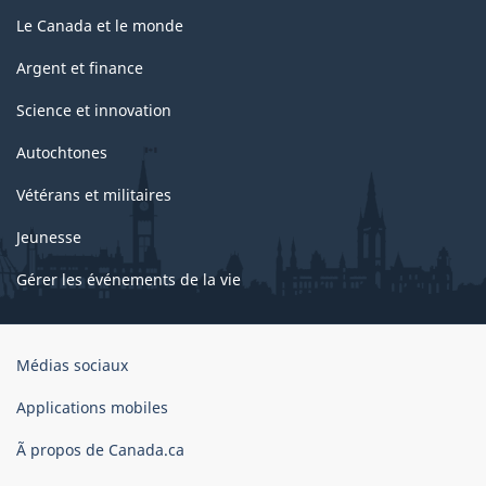
Le Canada et le monde
Argent et finance
Science et innovation
Autochtones
Vétérans et militaires
Jeunesse
Gérer les événements de la vie
Organisation
Médias sociaux
du
gouvernement
Applications mobiles
du
Ã propos de Canada.ca
Canada