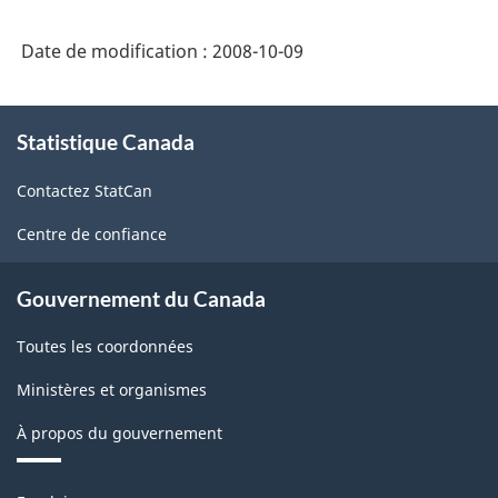
du
Date de modification :
2008-10-09
Canada
(base
À
douanière)
Statistique Canada
propos
de
-
Contactez StatCan
ce
Désaisonnalisation
site
Centre de confiance
-
ARCHIVÉ
Gouvernement du Canada
-
Toutes les coordonnées
PDF,
19.63
Ministères et organismes
À propos du gouvernement
Thèmes