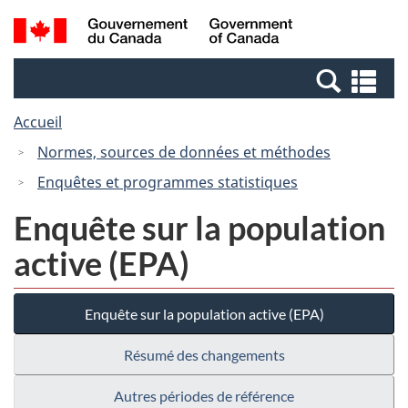
Passer
Passer
Recherche
/
au
à
et
Government
contenu
la
menus
of
Re
principal
version
Canada
et
HTML
Accueil
me
simplifiée
Normes, sources de données et méthodes
Enquêtes et programmes statistiques
Enquête sur la population
active (EPA)
Enquête sur la population active (EPA)
Résumé des changements
Autres périodes de référence