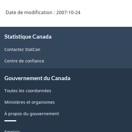
PDF,
Date de modification :
2007-10-24
384.12
À
Statistique Canada
propos
de
Contactez StatCan
ce
site
Centre de confiance
Gouvernement du Canada
Toutes les coordonnées
Ministères et organismes
À propos du gouvernement
Thèmes
Emplois