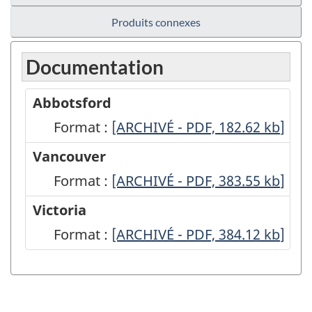
Produits connexes
Documentation
Abbotsford
Format :
Abbotsford
[ARCHIVÉ - PDF, 182.62
kb
]
-
Vancouver
ARCHIVÉ
Format :
Vancouver
[ARCHIVÉ - PDF, 383.55
kb
]
-
-
Victoria
PDF,
ARCHIVÉ
Format :
Victoria
[ARCHIVÉ - PDF, 384.12
kb
]
182.62
-
-
PDF,
ARCHIVÉ
383.55
-