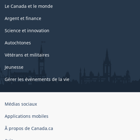
Le Canada et le monde
Argent et finance
Science et innovation
Autochtones
Vétérans et militaires
Jeunesse
Gérer les événements de la vie
Organisation
Médias sociaux
du
gouvernement
Applications mobiles
du
Ã propos de Canada.ca
Canada