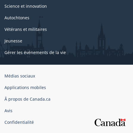
Science et innovation
Autochtones
Vétérans et militaires
Jeunesse
Gérer les événements de la vie
Organisation
Médias sociaux
du
gouvernement
Applications mobiles
du
Ã propos de Canada.ca
Canada
Avis
Confidentialité