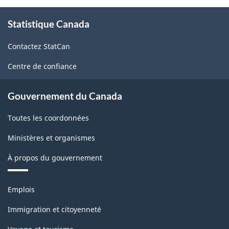
À
Statistique Canada
propos
de
Contactez StatCan
ce
site
Centre de confiance
Gouvernement du Canada
Toutes les coordonnées
Ministères et organismes
À propos du gouvernement
Thèmes
Emplois
et
sujets
Immigration et citoyenneté