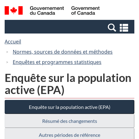
Passer
Passer
Recherche
/
au
à
et
Government
contenu
la
menus
of
Re
principal
version
Canada
et
HTML
Accueil
me
simplifiée
Normes, sources de données et méthodes
Enquêtes et programmes statistiques
Enquête sur la population
active (EPA)
Enquête sur la population active (EPA)
Résumé des changements
Autres périodes de référence