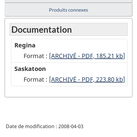
Produits connexes
Documentation
Regina
Format :
Regina
[ARCHIVÉ - PDF, 185.21
kb
]
-
Saskatoon
ARCHIVÉ
Format :
Saskatoon
[ARCHIVÉ - PDF, 223.80
kb
]
-
-
PDF,
ARCHIVÉ
185.21
-
PDF,
Date de modification :
2008-04-03
223.80