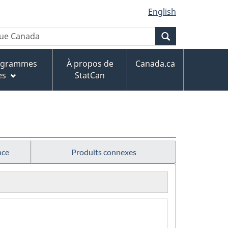
English
Recherche
rogrammes
À propos de
Canada.ca
es
StatCan
nce
Produits connexes