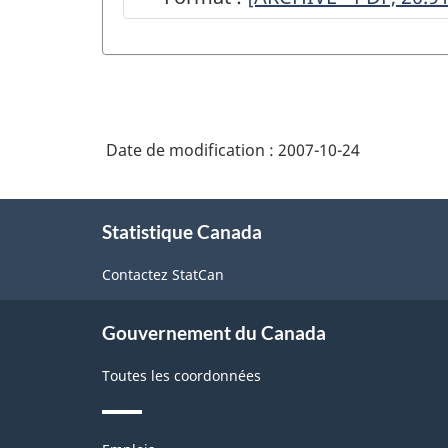
(rapport
mensuel)
-
Population
Date de modification :
2007-10-24
cible
-
À
ARCHIVÉ
Statistique Canada
propos
de
-
Contactez StatCan
ce
PDF,
site
20.91
Gouvernement du Canada
Toutes les coordonnées
Thèmes