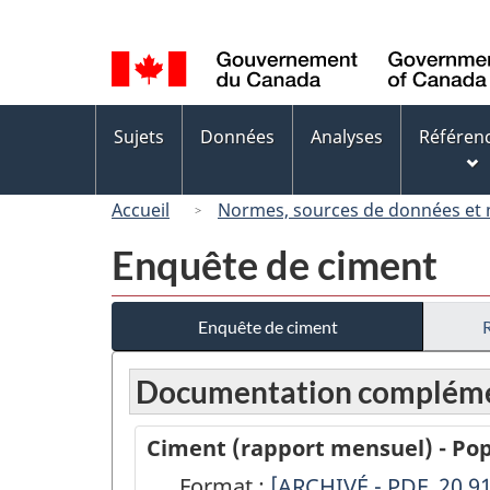
Sélection
de
la
langue
Menus
Sujets
Données
Analyses
Référen
des
sujets
Accueil
Normes, sources de données et
Enquête de ciment
Enquête de ciment
Documentation compléme
Ciment (rapport mensuel) - Pop
Format :
Ciment
[ARCHIVÉ - PDF, 20.9