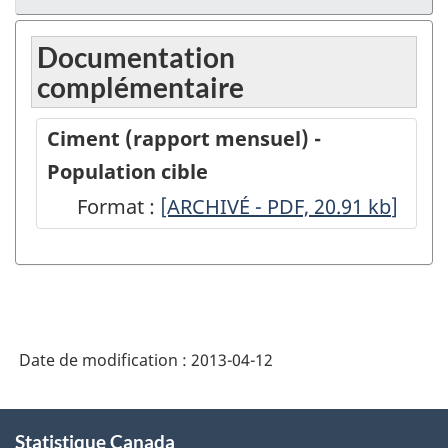
Documentation
complémentaire
Ciment (rapport mensuel) -
Population cible
Format :
Ciment
[ARCHIVÉ - PDF, 20.91
kb
]
(rapport
mensuel)
-
Population
Date de modification :
2013-04-12
cible
-
À
ARCHIVÉ
Statistique Canada
propos