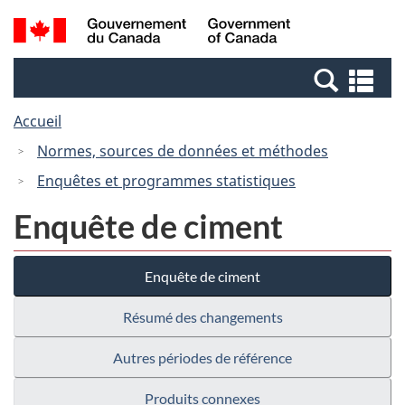
Passer
Passer
Recherche
/
au
à
et
Government
contenu
la
menus
of
Re
principal
version
Canada
et
HTML
Accueil
me
simplifiée
Normes, sources de données et méthodes
Enquêtes et programmes statistiques
Enquête de ciment
Enquête de ciment
Résumé des changements
Autres périodes de référence
Produits connexes