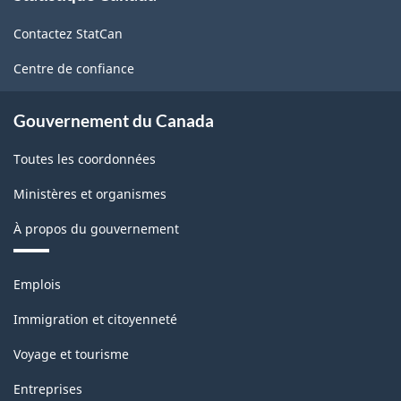
de
-
Contactez StatCan
ce
PDF,
site
Centre de confiance
20.91
Gouvernement du Canada
Toutes les coordonnées
Ministères et organismes
À propos du gouvernement
Thèmes
Emplois
et
sujets
Immigration et citoyenneté
Voyage et tourisme
Entreprises