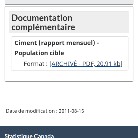
Documentation
complémentaire
Ciment (rapport mensuel) -
Population cible
Format :
Ciment
[ARCHIVÉ - PDF, 20.91
kb
]
(rapport
mensuel)
-
Population
Date de modification :
2011-08-15
cible
-
À
ARCHIVÉ
Statistique Canada
propos