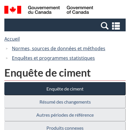
Passer
Passer
Recherche
/
au
à
et
Government
contenu
la
menus
of
Re
principal
version
Canada
et
HTML
Accueil
me
simplifiée
Normes, sources de données et méthodes
Enquêtes et programmes statistiques
Enquête de ciment
Enquête de ciment
Résumé des changements
Autres périodes de référence
Produits connexes