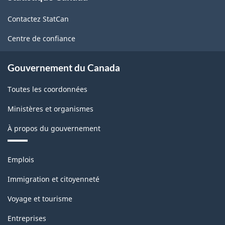
de
-
Contactez StatCan
ce
PDF,
site
Centre de confiance
20.91
Gouvernement du Canada
Toutes les coordonnées
Ministères et organismes
À propos du gouvernement
Thèmes
Emplois
et
sujets
Immigration et citoyenneté
Voyage et tourisme
Entreprises