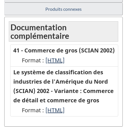
Produits connexes
Documentation
complémentaire
41 - Commerce de gros (SCIAN 2002)
Format :
41
[HTML]
-
Le système de classification des
Commerce
industries de l'Amérique du Nord
de
(SCIAN) 2002 - Variante : Commerce
gros
de détail et commerce de gros
(SCIAN
Format :
Le
[HTML]
2002)
système
-