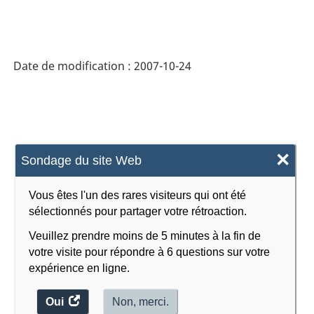
de
HTML
classification
des
Date de modification :
2007-10-24
industries
de
l'Amérique
du
×
Sondage du site Web
Nord
(SCIAN)
Vous êtes l'un des rares visiteurs qui ont été
2002
sélectionnés pour partager votre rétroaction.
-
Veuillez prendre moins de 5 minutes à la fin de
votre visite pour répondre à 6 questions sur votre
Variante
expérience en ligne.
:
Oui
accéder
Non, merci.
Commerce