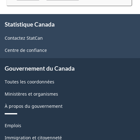
au
de
sondage.
détail
À
Statistique Canada
propos
et
de
commerce
Contactez StatCan
ce
site
de
Centre de confiance
gros
-
Gouvernement du Canada
HTML
Toutes les coordonnées
Ministères et organismes
À propos du gouvernement
Thèmes
Emplois
et
sujets
Immigration et citoyenneté