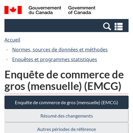
Passer
Passer
Passer
Recherche
/
au
au
à
et
Government
Gestionnaire
contenu
la
menus
of
Re
des
principal
version
Canada
et
Invitations
HTML
Accueil
me
simplifiée
Normes, sources de données et méthodes
Enquêtes et programmes statistiques
Enquête de commerce de
gros (mensuelle) (EMCG)
Enquête de commerce de gros (mensuelle) (EMCG)
Résumé des changements
Autres périodes de référence