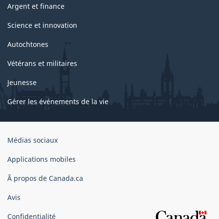
Argent et finance
Science et innovation
Autochtones
Vétérans et militaires
Jeunesse
Gérer les événements de la vie
Organisation
Médias sociaux
du
gouvernement
Applications mobiles
du
Ã propos de Canada.ca
Canada
Avis
Confidentialité