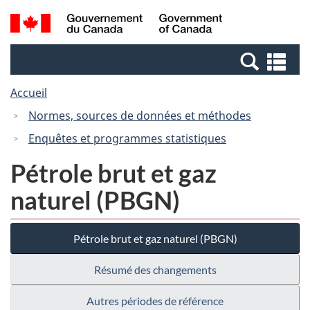
Passer
Passer
Recherche
/
au
à
et
Government
contenu
la
menus
of
Re
principal
version
Canada
et
HTML
Accueil
me
simplifiée
Normes, sources de données et méthodes
Enquêtes et programmes statistiques
Pétrole brut et gaz
naturel (PBGN)
Pétrole brut et gaz naturel (PBGN)
Résumé des changements
Autres périodes de référence