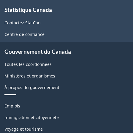
À
(SCIAN
Statistique Canada
propos
de
2002)
Contactez StatCan
ce
-
site
Centre de confiance
HTML
Gouvernement du Canada
Toutes les coordonnées
Ministères et organismes
À propos du gouvernement
Thèmes
Emplois
et
sujets
Immigration et citoyenneté
Voyage et tourisme