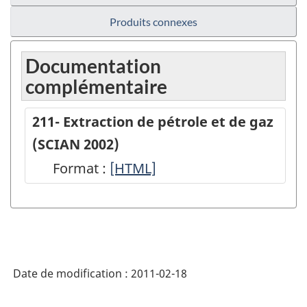
Produits connexes
Documentation
complémentaire
211- Extraction de pétrole et de gaz
(SCIAN 2002)
Format :
211-
[HTML]
Extraction
de
pétrole
et
Date de modification :
2011-02-18
de
gaz