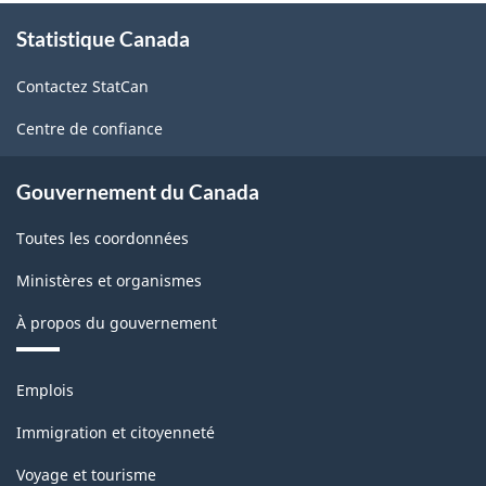
À
Statistique Canada
propos
de
Contactez StatCan
ce
site
Centre de confiance
Gouvernement du Canada
Toutes les coordonnées
Ministères et organismes
À propos du gouvernement
Thèmes
Emplois
et
sujets
Immigration et citoyenneté
Voyage et tourisme