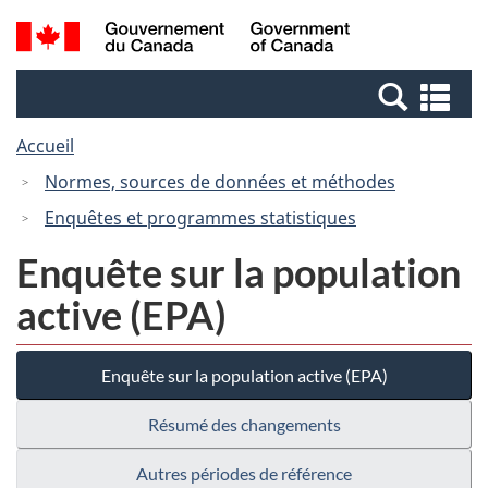
Passer
Passer
Recherche
/
au
à
et
Government
contenu
la
menus
of
Re
principal
version
Canada
et
HTML
Accueil
me
simplifiée
Normes, sources de données et méthodes
Enquêtes et programmes statistiques
Enquête sur la population
active (EPA)
Enquête sur la population active (EPA)
Résumé des changements
Autres périodes de référence