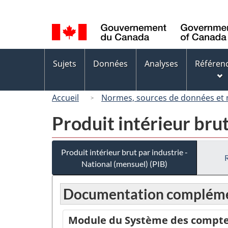
Sélection
de
la
langue
Menus
Sujets
Données
Analyses
Référen
des
sujets
Accueil
Normes, sources de données et
Produit intérieur brut
Produit intérieur brut par industrie -
National (mensuel) (PIB)
Documentation compléme
Module du Système des comptes