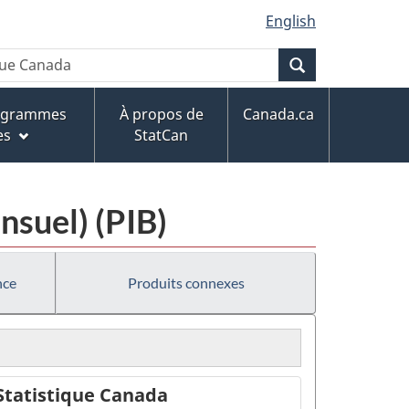
English
Recherche
rogrammes
À propos de
Canada.ca
es
StatCan
nsuel) (PIB)
nce
Produits connexes
Statistique Canada