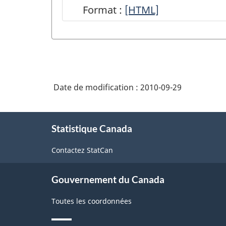
Format :
Module
[HTML]
du
Système
des
comptes
Date de modification :
2010-09-29
économiques
nationaux
À
sur
Statistique Canada
propos
de
le
Contactez StatCan
ce
site
site
web
Gouvernement du Canada
de
Toutes les coordonnées
Statistique