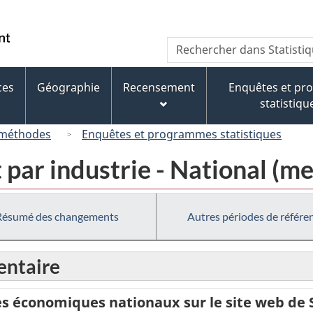
Passer
Passer
Passer
au
à
à
/
Recherche
Rechercher
contenu
« À
la
Government
dans
principal
propos
version
of
Statistique
de
HTML
ces
Géographie
Recensement
Enquêtes et p
Canada
Canada
ce
simplifiée
statistiqu
site »
 méthodes
Enquêtes et programmes statistiques
 par industrie - National (me
Résumé des changements
Autres périodes de référe
ntaire
 économiques nationaux sur le site web de 