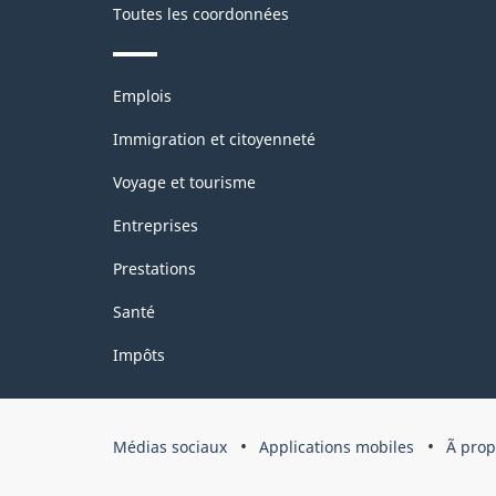
Toutes les coordonnées
Statistique
Canada
Thèmes
Emplois
-
et
sujets
HTML
Immigration et citoyenneté
Voyage et tourisme
Entreprises
Prestations
Santé
Impôts
Organisation
Médias sociaux
Applications mobiles
Ã pro
du
gouvernement