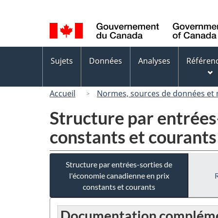
Sélection
de
la
langue
Menus
Sujets
Données
Analyses
Référen
des
sujets
Accueil
Normes, sources de données et
Structure par entrées
constants et courants
Structure par entrées-sorties de
l'économie canadienne en prix
constants et courants
Documentation compléme