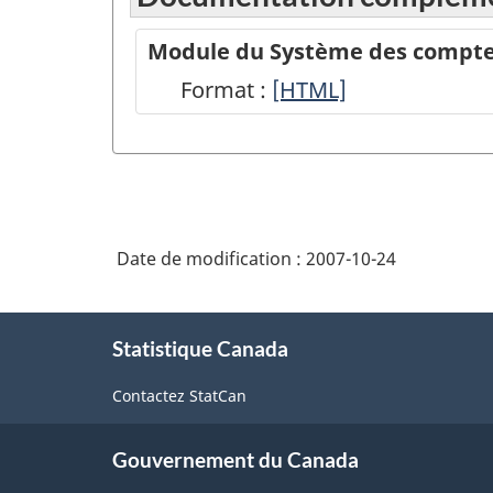
Module du Système des comptes
Format :
Module
[HTML]
du
Système
des
comptes
Date de modification :
2007-10-24
économiques
nationaux
À
sur
Statistique Canada
propos
de
le
Contactez StatCan
ce
site
site
web
Gouvernement du Canada
de