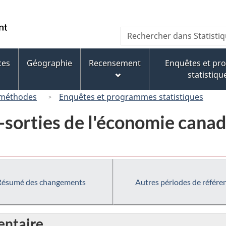
Passer
Passer
Passer
au
à
à
/
Recherche
Rechercher
contenu
« À
la
Government
dans
principal
propos
version
of
Statistique
de
HTML
ces
Géographie
Recensement
Enquêtes et p
Canada
Canada
ce
simplifiée
statistiqu
site »
 méthodes
Enquêtes et programmes statistiques
-sorties de l'économie canad
Résumé des changements
Autres périodes de référe
ntaire