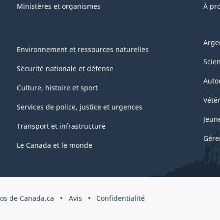
Ministères et organismes
À pr
Arge
Environnement et ressources naturelles
Scie
Sécurité nationale et défense
Auto
Culture, histoire et sport
Vétér
Services de police, justice et urgences
Jeun
Transport et infrastructure
Gére
Le Canada et le monde
pos de Canada.ca
Avis
Confidentialité