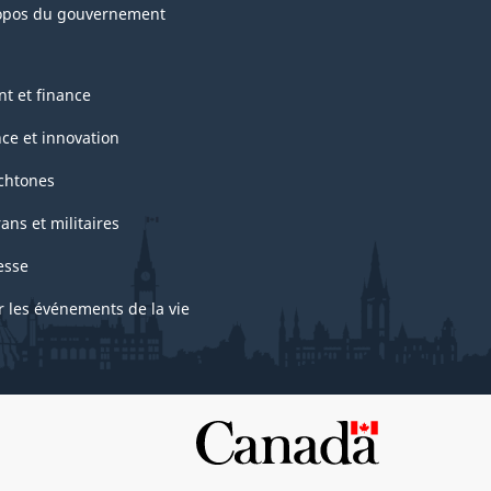
opos du gouvernement
nt et finance
nce et innovation
chtones
ans et militaires
esse
r les événements de la vie