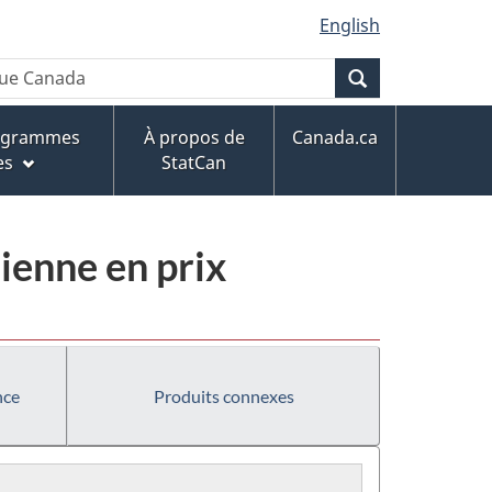
English
Recherche
rogrammes
À propos de
Canada.ca
es
StatCan
ienne en prix
nce
Produits connexes