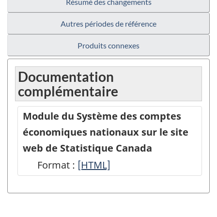
Résumé des changements
Autres périodes de référence
Produits connexes
Documentation
complémentaire
Module du Système des comptes
économiques nationaux sur le site
web de Statistique Canada
Format :
Module
[HTML]
du
Système
des