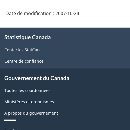
comptes
Date de modification :
2007-10-24
économiques
nationaux
À
sur
Statistique Canada
propos
de
le
Contactez StatCan
ce
site
site
Centre de confiance
web
de
Gouvernement du Canada
Statistique
Toutes les coordonnées
Canada
-
Ministères et organismes
HTML
À propos du gouvernement
Thèmes