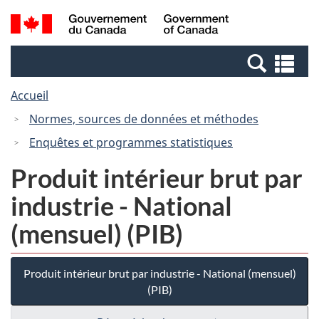
Passer
Passer
Recherche
/
au
à
et
Government
contenu
la
menus
of
Re
principal
version
Canada
et
HTML
Accueil
me
simplifiée
Normes, sources de données et méthodes
Enquêtes et programmes statistiques
Produit intérieur brut par
industrie - National
(mensuel) (PIB)
Produit intérieur brut par industrie - National (mensuel)
(PIB)