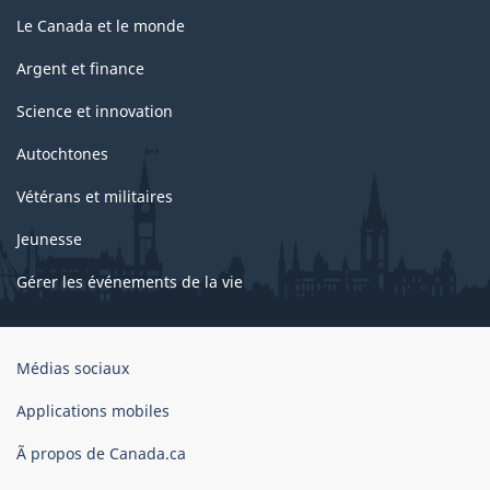
Le Canada et le monde
Argent et finance
Science et innovation
Autochtones
Vétérans et militaires
Jeunesse
Gérer les événements de la vie
Organisation
Médias sociaux
du
gouvernement
Applications mobiles
du
Ã propos de Canada.ca
Canada