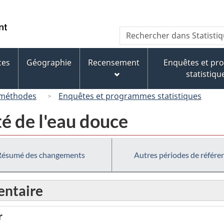
Passer
Passer
Passer
au
à
à
/
Recherche
Rechercher
contenu
« À
la
Government
dans
principal
propos
version
of
Statistique
de
HTML
ces
Géographie
Recensement
Enquêtes et p
Canada
Canada
ce
simplifiée
statistiqu
site »
 méthodes
Enquêtes et programmes statistiques
té de l'eau douce
Résumé des changements
Autres périodes de référe
ntaire
r