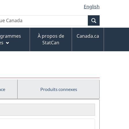
English
Recherche
rogrammes
À propos de
Canada.ca
es
StatCan
nce
Produits connexes