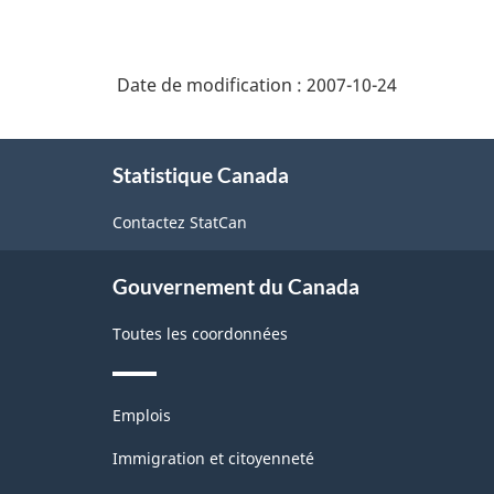
de
gaz
Date de modification :
2007-10-24
à
effet
À
de
Statistique Canada
propos
de
serre
Contactez StatCan
ce
-
site
HTML
Gouvernement du Canada
Toutes les coordonnées
Thèmes
Emplois
et
sujets
Immigration et citoyenneté