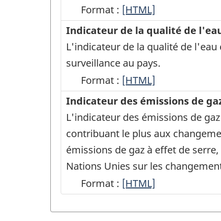
Format :
Indicateurs
[HTML]
de
Indicateur de la qualité de l'e
la
L'indicateur de la qualité de l'ea
qualité
surveillance au pays.
de
Format :
Indicateur
[HTML]
l'air
de
Indicateur des émissions de gaz
-
la
L'indicateur des émissions de gaz 
HTML
qualité
contribuant le plus aux changement
de
émissions de gaz à effet de serr
l'eau
Nations Unies sur les changements
douce
Format :
Indicateur
[HTML]
-
des
HTML
émissions