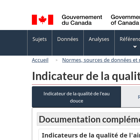
Sélection
de
la
langue
Menus
Sujets
Données
Analyses
Référen
des
sujets
Accueil
Normes, sources de données et
Indicateur de la quali
Indicateur de la qualité de l'eau
douce
Documentation compléme
Indicateurs de la qualité de l'ai