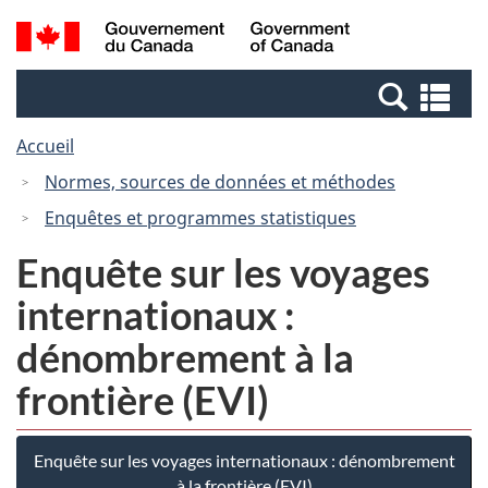
Passer
Passer
Recherche
/
au
à
et
Government
contenu
la
menus
of
Re
principal
version
Canada
et
HTML
Accueil
me
simplifiée
Normes, sources de données et méthodes
Enquêtes et programmes statistiques
Enquête sur les voyages
internationaux :
dénombrement à la
frontière (EVI)
Enquête sur les voyages internationaux : dénombrement
à la frontière (EVI)