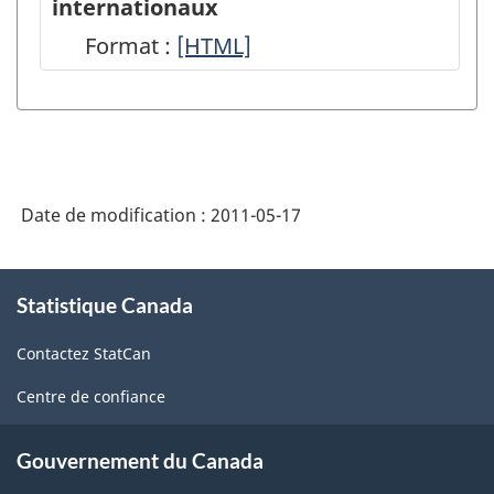
internationaux
voyages
Format :
Enquête
[HTML]
internationaux
sur
:
les
dénombrement
voyages
à
internationaux
la
Date de modification :
2011-05-17
-
frontière
HTML
À
-
Statistique Canada
propos
HTML
de
Contactez StatCan
ce
site
Centre de confiance
Gouvernement du Canada